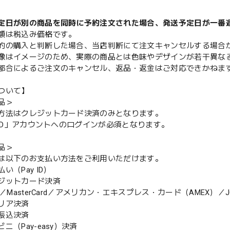
定日が別の商品を同時に予約注文された場合、発送予定日が一番
額は税込み価格です。
的の購入と判断した場合、当店判断にて注文キャンセルする場合
像はイメージのため、実際の商品とは色味やデザインが若干異な
都合によるご注文のキャンセル、返品・返金はご対応できかねま
ついて】
品＞
方法はクレジットカード決済のみとなります。
y ID」アカウントへのログインが必須となります。
品＞
は以下のお支払い方法をご利用いただけます。
（Pay ID）
ジットカード決済
MasterCard／アメリカン・エキスプレス・カード（AMEX）／J
リア決済
振込決済
（Pay-easy）決済