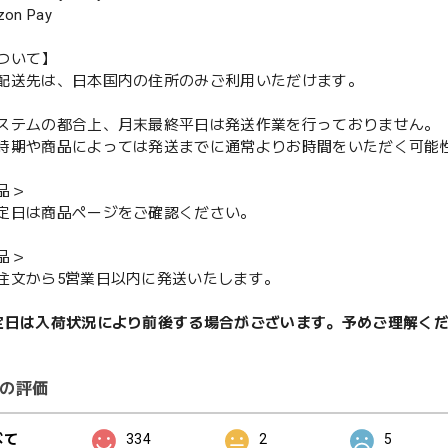
n Pay
ついて】
配送先は、日本国内の住所のみご利用いただけます。
ステムの都合上、月末最終平日は発送作業を行っておりません。
期や商品によっては発送までに通常よりお時間をいただく可能
品＞
定日は商品ページをご確認ください。
品＞
注文から5営業日以内に発送いたします。
定日は入荷状況により前後する場合がございます。予めご理解く
の評価
べて
334
2
5