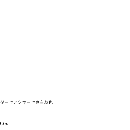
ダー #アクキー #真白友也
い＞