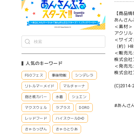
:::::::::::::::::::
【商品情
あんさん
＜素材＞
アクリル
＜サイズ
（約）H8
＜販売元
株式会社
人気のキーワード
＜発売元
株式会社
FGOフェス
事後物販
シンデレラ
(C)2014-
リトルマーメイド
マルチャーナ
抱き枕カバー
水着
シュエン
#あんさ
マクスウェル
ラプラス
DORO
レッドフード
ハイスクールD×D
きゃらっぴん
きゃらとりあ