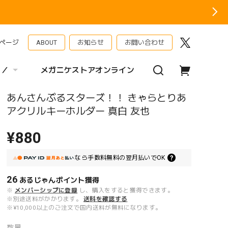
ページ
ABOUT
お知らせ
お問い合わせ
 ／
メガニケストアオンライン
あんさんぶるスターズ！！ きゃらとりあ
アクリルキーホルダー 真白 友也
¥880
なら
手数料無料の
翌月払いでOK
26
あるじゃんポイント
獲得
※
メンバーシップに登録
し、購入をすると獲得できます。
※別途送料がかかります。
送料を確認する
※¥10,000以上のご注文で国内送料が無料になります。
数量