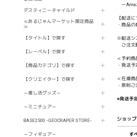
ーAmazo
デスティニーチャイルド
【配送に
≪あるじゃんマーケット限定商品
・商品の
≫
【タイトル】で探す
※配送シ
ご注文時
【レーベル】で探す
＜予約商
・発送予
【商品カテゴリ】で探す
＜在庫商
【クリエイター】で探す
・原則ご
～推し活グッズ～
※発送予
～ミニチュア～
ショップ
BASE2500 -GEOCRAPER STORE-
～フィギュア～
す