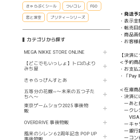
きゃらぷくシール
ついコレ
FGO
・発送予
恋と深空
プリティーシリーズ
・表示金
・転売目
・商品画
カテゴリから探す
・お客様
MEGA NIKKE STORE ONLINE
【決済に
＜予約商
【どこでもいっしょ】トロのより
みち屋
・お支払
・「Pa
きゃらっぴんすとあ
＜在庫商
五等分の花嫁∽〜未来の五つ子た
・決済に
ちへ〜
ーあと払い
東京ゲームショウ2025 事後物
ークレ
販
VISA／
OVERDRIVE 事後物販
ーキャ
ー銀行
風来のシレン６2周年記念 POP UP
ーコンビニ
事後物販