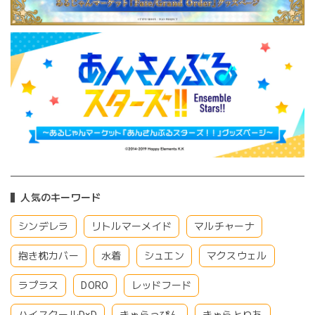
人気のキーワード
シンデレラ
リトルマーメイド
マルチャーナ
抱き枕カバー
水着
シュエン
マクスウェル
ラプラス
DORO
レッドフード