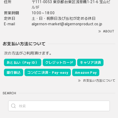
住所
〒111-0053 東京都台東区浅草橋1-21-6 宝山ビ
ル1F
営業時間
10:00～18:00
定休日
土・日・祝祭日及び当社が定める休日
E-mail
algernon-market@algernonproduct.co.jp
ABOUT
お支払い方法について
次の方法がご利用頂けます。
あと払い（Pay ID）
クレジットカード
キャリア決済
銀行振込
コンビニ決済・Pay-easy
Amazon Pay
お支払い方法について
SEARCH