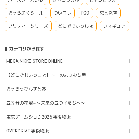
ハイスクールD×D
きゃらっぴん
きゃらとりあ
きゃらぷくシール
ついコレ
FGO
恋と深空
プリティーシリーズ
どこでもいっしょ
フィギュア
カテゴリから探す
MEGA NIKKE STORE ONLINE
【どこでもいっしょ】トロのよりみち屋
きゃらっぴんすとあ
五等分の花嫁∽〜未来の五つ子たちへ〜
東京ゲームショウ2025 事後物販
OVERDRIVE 事後物販