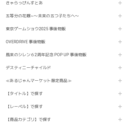
きゃらっぴんすとあ
五等分の花嫁∽〜未来の五つ子たちへ〜
東京ゲームショウ2025 事後物販
OVERDRIVE 事後物販
風来のシレン６2周年記念 POP UP 事後物販
デスティニーチャイルド
≪あるじゃんマーケット限定商品≫
【タイトル】で探す
【レーベル】で探す
【商品カテゴリ】で探す