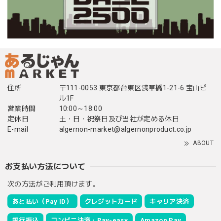
住所
〒111-0053 東京都台東区浅草橋1-21-6 宝山ビ
ル1F
営業時間
10:00～18:00
定休日
土・日・祝祭日及び当社が定める休日
E-mail
algernon-market@algernonproduct.co.jp
ABOUT
お支払い方法について
次の方法がご利用頂けます。
あと払い（Pay ID）
クレジットカード
キャリア決済
銀行振込
コンビニ決済・Pay-easy
Amazon Pay