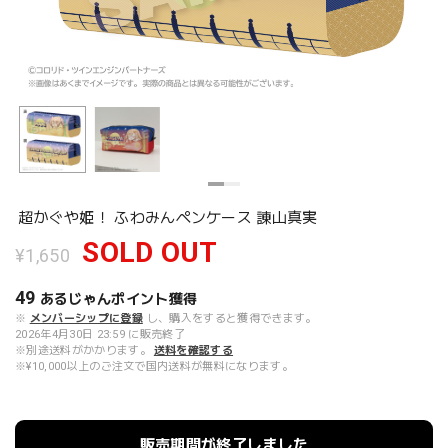
超かぐや姫！ ふわみんペンケース 諌山真実
SOLD OUT
¥1,650
49
あるじゃんポイント
獲得
※
メンバーシップに登録
し、購入をすると獲得できます。
2026年4月30日 23:59 に販売終了
※別途送料がかかります。
送料を確認する
※¥10,000以上のご注文で国内送料が無料になります。
販売期間が終了しました