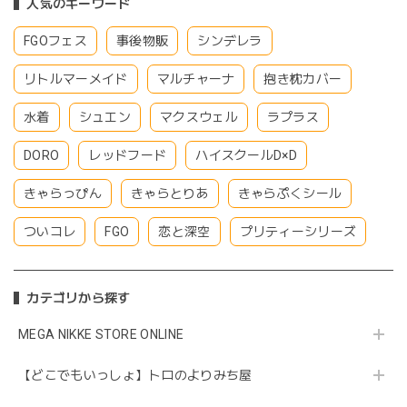
人気のキーワード
FGOフェス
事後物販
シンデレラ
リトルマーメイド
マルチャーナ
抱き枕カバー
水着
シュエン
マクスウェル
ラプラス
DORO
レッドフード
ハイスクールD×D
きゃらっぴん
きゃらとりあ
きゃらぷくシール
ついコレ
FGO
恋と深空
プリティーシリーズ
カテゴリから探す
MEGA NIKKE STORE ONLINE
【どこでもいっしょ】トロのよりみち屋