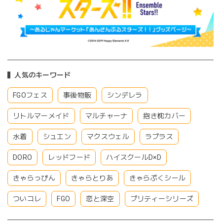
人気のキーワード
FGOフェス
事後物販
シンデレラ
リトルマーメイド
マルチャーナ
抱き枕カバー
水着
シュエン
マクスウェル
ラプラス
DORO
レッドフード
ハイスクールD×D
きゃらっぴん
きゃらとりあ
きゃらぷくシール
ついコレ
FGO
恋と深空
プリティーシリーズ