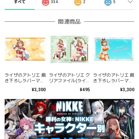
すべて
334
2
5
関連商品
ライザのアトリエ 描
ライザのアトリエ ク
ライザのアトリエ 描
き下ろしラバーマッ
リアファイル(ライ
き下ろしラバーマッ
ト(ライザ/サンタ服)
ザ/サンタ服)
ト
¥3,300
¥495
¥3,300