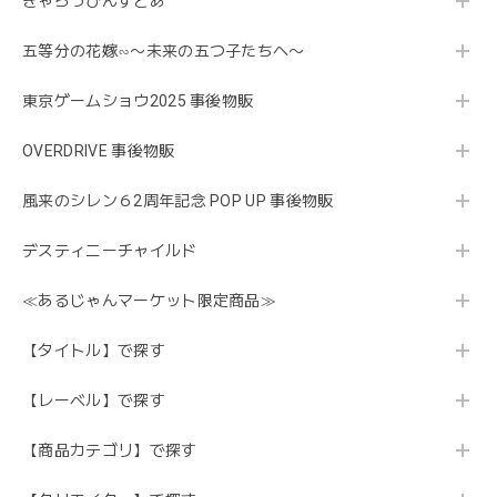
きゃらっぴんすとあ
五等分の花嫁∽〜未来の五つ子たちへ〜
東京ゲームショウ2025 事後物販
OVERDRIVE 事後物販
風来のシレン６2周年記念 POP UP 事後物販
デスティニーチャイルド
≪あるじゃんマーケット限定商品≫
【タイトル】で探す
【レーベル】で探す
【商品カテゴリ】で探す