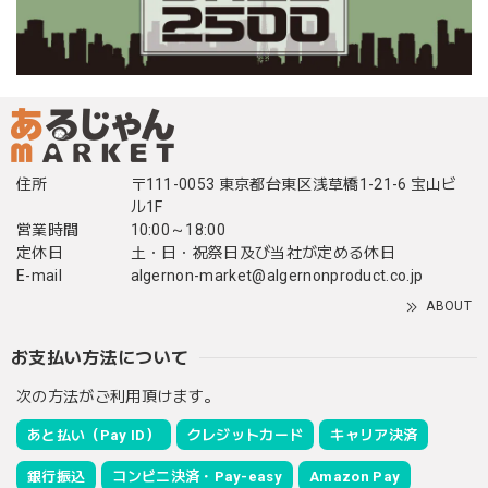
住所
〒111-0053 東京都台東区浅草橋1-21-6 宝山ビ
ル1F
営業時間
10:00～18:00
定休日
土・日・祝祭日及び当社が定める休日
E-mail
algernon-market@algernonproduct.co.jp
ABOUT
お支払い方法について
次の方法がご利用頂けます。
あと払い（Pay ID）
クレジットカード
キャリア決済
銀行振込
コンビニ決済・Pay-easy
Amazon Pay