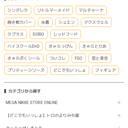
シンデレラ
リトルマーメイド
マルチャーナ
抱き枕カバー
水着
シュエン
マクスウェル
ラプラス
DORO
レッドフード
ハイスクールD×D
きゃらっぴん
きゃらとりあ
きゃらぷくシール
ついコレ
FGO
恋と深空
プリティーシリーズ
どこでもいっしょ
フィギュア
カテゴリから探す
MEGA NIKKE STORE ONLINE
【どこでもいっしょ】トロのよりみち屋