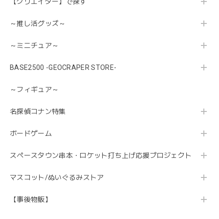
【クリエイター】で探す
～推し活グッズ～
～ミニチュア～
BASE2500 -GEOCRAPER STORE-
～フィギュア～
名探偵コナン特集
ボードゲーム
スペースタウン串本・ロケット打ち上げ応援プロジェクト
マスコット/ぬいぐるみストア
【事後物販】