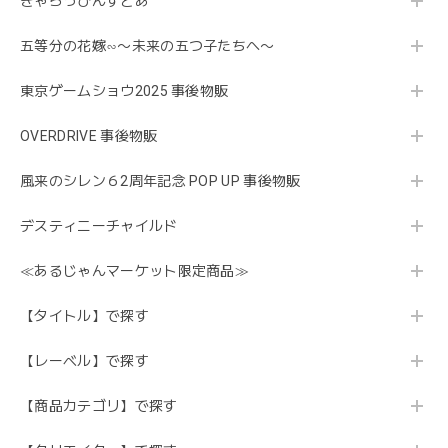
きゃらっぴんすとあ
五等分の花嫁∽〜未来の五つ子たちへ〜
東京ゲームショウ2025 事後物販
OVERDRIVE 事後物販
風来のシレン６2周年記念 POP UP 事後物販
デスティニーチャイルド
≪あるじゃんマーケット限定商品≫
【タイトル】で探す
【レーベル】で探す
【商品カテゴリ】で探す