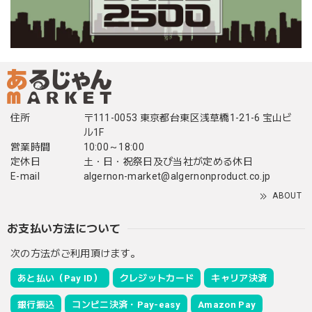
住所
〒111-0053 東京都台東区浅草橋1-21-6 宝山ビ
ル1F
営業時間
10:00～18:00
定休日
土・日・祝祭日及び当社が定める休日
E-mail
algernon-market@algernonproduct.co.jp
ABOUT
お支払い方法について
次の方法がご利用頂けます。
あと払い（Pay ID）
クレジットカード
キャリア決済
銀行振込
コンビニ決済・Pay-easy
Amazon Pay