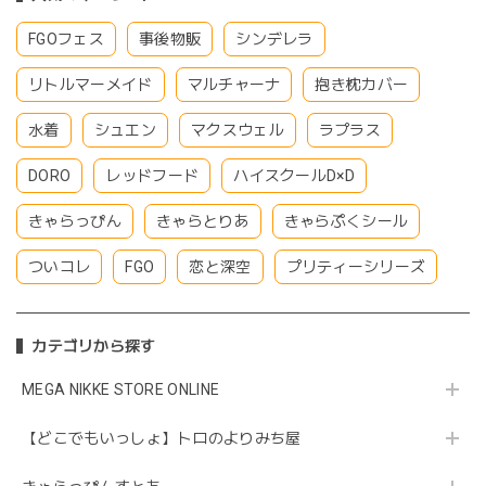
FGOフェス
事後物販
シンデレラ
リトルマーメイド
マルチャーナ
抱き枕カバー
水着
シュエン
マクスウェル
ラプラス
DORO
レッドフード
ハイスクールD×D
きゃらっぴん
きゃらとりあ
きゃらぷくシール
ついコレ
FGO
恋と深空
プリティーシリーズ
カテゴリから探す
MEGA NIKKE STORE ONLINE
【どこでもいっしょ】トロのよりみち屋