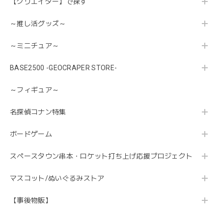
【クリエイター】で探す
～推し活グッズ～
～ミニチュア～
BASE2500 -GEOCRAPER STORE-
～フィギュア～
名探偵コナン特集
ボードゲーム
スペースタウン串本・ロケット打ち上げ応援プロジェクト
マスコット/ぬいぐるみストア
【事後物販】