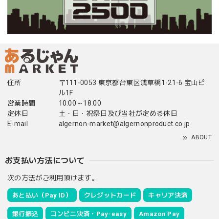
住所
〒111-0053 東京都台東区浅草橋1-21-6 宝山ビ
ル1F
営業時間
10:00～18:00
定休日
土・日・祝祭日及び当社が定める休日
E-mail
algernon-market@algernonproduct.co.jp
ABOUT
お支払い方法について
次の方法がご利用頂けます。
あと払い（Pay ID）
クレジットカード
キャリア決済
銀行振込
コンビニ決済・Pay-easy
Amazon Pay