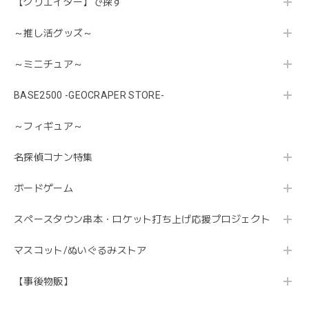
【クリエイター】で探す
～推し活グッズ～
～ミニチュア～
BASE2500 -GEOCRAPER STORE-
～フィギュア～
名探偵コナン特集
ボードゲーム
スペースタウン串本・ロケット打ち上げ応援プロジェクト
マスコット/ぬいぐるみストア
【事後物販】