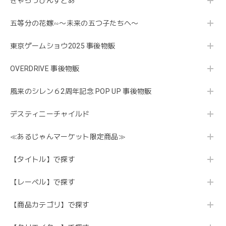
きゃらっぴんすとあ
五等分の花嫁∽〜未来の五つ子たちへ〜
東京ゲームショウ2025 事後物販
OVERDRIVE 事後物販
風来のシレン６2周年記念 POP UP 事後物販
デスティニーチャイルド
≪あるじゃんマーケット限定商品≫
【タイトル】で探す
【レーベル】で探す
【商品カテゴリ】で探す