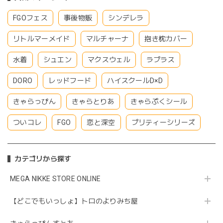
FGOフェス
事後物販
シンデレラ
リトルマーメイド
マルチャーナ
抱き枕カバー
水着
シュエン
マクスウェル
ラプラス
DORO
レッドフード
ハイスクールD×D
きゃらっぴん
きゃらとりあ
きゃらぷくシール
ついコレ
FGO
恋と深空
プリティーシリーズ
カテゴリから探す
MEGA NIKKE STORE ONLINE
【どこでもいっしょ】トロのよりみち屋