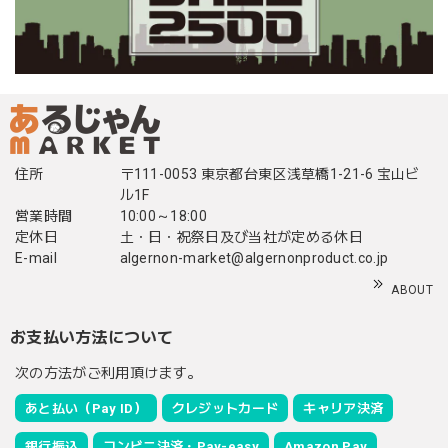
住所
〒111-0053 東京都台東区浅草橋1-21-6 宝山ビ
ル1F
営業時間
10:00～18:00
定休日
土・日・祝祭日及び当社が定める休日
E-mail
algernon-market@algernonproduct.co.jp
ABOUT
お支払い方法について
次の方法がご利用頂けます。
あと払い（Pay ID）
クレジットカード
キャリア決済
銀行振込
コンビニ決済・Pay-easy
Amazon Pay