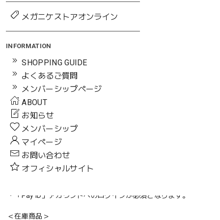
メガニケストアオンライン
＜ご購入前にご一読下さい＞
INFORMATION
・発送予定日が別の商品を同時に予約注文された場合、発送予定
SHOPPING GUIDE
日が一番遅い商品に合わせて一括で発送となります。
よくあるご質問
・表示金額は税込み価格です。
メンバーシップページ
・転売目的の購入と判断した場合、当店判断にて注文キャンセル
ABOUT
する場合があります。
・商品画像はイメージのため、実際の商品とは色味やデザインが
お知らせ
若干異なる可能性がございます。
メンバーシップ
・お客様都合によるご注文のキャンセル、返品・返金はご対応で
マイページ
きかねます。
お問い合わせ
【決済について】
オフィシャルサイト
＜予約商品＞
・お支払方法はクレジットカード決済のみとなります。
・「Pay ID」アカウントへのログインが必須となります。
＜在庫商品＞