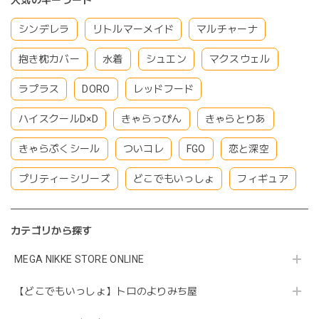
人気のキーワード
シンデレラ
リトルマーメイド
マルチャーナ
抱き枕カバー
水着
シュエン
マクスウェル
ラプラス
DORO
レッドフード
ハイスクールD×D
きゃらっぴん
きゃらとりあ
きゃらぷくシール
ついコレ
FGO
恋と深空
プリティーシリーズ
どこでもいっしょ
フィギュア
カテゴリから探す
MEGA NIKKE STORE ONLINE
【どこでもいっしょ】トロのよりみち屋