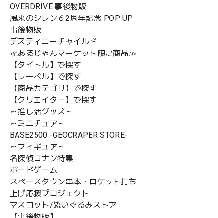
OVERDRIVE 事後物販
風来のシレン６2周年記念 POP UP
事後物販
デスティニーチャイルド
≪あるじゃんマーケット限定商品≫
TVアニメ『Fate/strange Fake』 アクリルキーホルダー ラン
【タイトル】で探す
サー Black outfit ver.
【レーベル】で探す
SOLD OUT
【商品カテゴリ】で探す
¥880
【クリエイター】で探す
26
あるじゃんポイント
獲得
～推し活グッズ～
※
メンバーシップに登録
し、購入をすると獲得できます。
～ミニチュア～
2026年5月25日 23:59 に販売終了
BASE2500 -GEOCRAPER STORE-
※別途送料がかかります。
送料を確認する
※¥10,000以上のご注文で国内送料が無料になります。
～フィギュア～
名探偵コナン特集
ボードゲーム
スペースタウン串本・ロケット打ち
販売期間が終了しました
上げ応援プロジェクト
マスコット/ぬいぐるみストア
【事後物販】