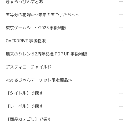
きゃらっぴんすとあ
五等分の花嫁∽〜未来の五つ子たちへ〜
東京ゲームショウ2025 事後物販
OVERDRIVE 事後物販
風来のシレン６2周年記念 POP UP 事後物販
デスティニーチャイルド
≪あるじゃんマーケット限定商品≫
【タイトル】で探す
【レーベル】で探す
【商品カテゴリ】で探す