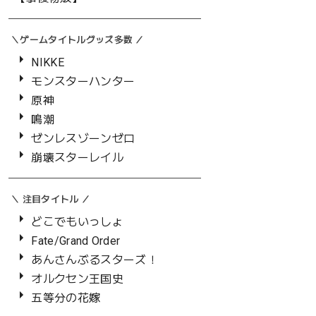
TVアニメ『Fate/strange Fake』より、アクリルキーホルダー ラ
＼ゲームタイトルグッズ多数 ／
ンサー Black outfit ver.が登場！
限定書き下ろしイラストを使用しています。
NIKKE
【商品情報】
モンスターハンター
TVアニメ『Fate/strange Fake』 アクリルキーホルダー ランサ
原神
ー Black outfit ver.
＜素材＞
鳴潮
アクリル
ゼンレスゾーンゼロ
＜サイズ＞
崩壊スターレイル
約H50mm×W48mm
＜販売元＞
株式会社CS plus
＼ 注目タイトル ／
＜発売元＞
株式会社コンテンツシード
どこでもいっしょ
Fate/Grand Order
(C)成田良悟・TYPE-MOON/KADOKAWA/FSFPC
あんさんぶるスターズ！
オルクセン王国史
#FatestrangeFake #Blackoutfit #アクキー #アクリルキーホル
五等分の花嫁
ダー #ランサー