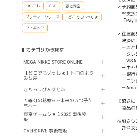
【決済に
ついコレ
FGO
恋と深空
＜予約商
・お支払
プリティーシリーズ
どこでもいっしょ
・「Pa
フィギュア
＜在庫商
・決済に
ーあと払い
カテゴリから探す
ークレ
VISA／
MEGA NIKKE STORE ONLINE
ーキャ
【どこでもいっしょ】トロのより
ー銀行
みち屋
ーコンビニ
ーAmazo
きゃらっぴんすとあ
五等分の花嫁∽〜未来の五つ子た
【配送に
ちへ〜
・商品の
東京ゲームショウ2025 事後物
販
※配送シ
ご注文時
OVERDRIVE 事後物販