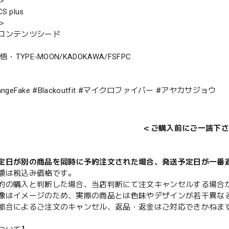
＞
 plus
＞
コンテンツシード
悟・TYPE-MOON/KADOKAWA/FSFPC
trangeFake #Blackoutfit #マイクロファイバー #アヤカサジョウ
＜ご購入前にご一読下さ
定日が別の商品を同時に予約注文された場合、発送予定日が一番
額は税込み価格です。
的の購入と判断した場合、当店判断にて注文キャンセルする場合
像はイメージのため、実際の商品とは色味やデザインが若干異な
都合によるご注文のキャンセル、返品・返金はご対応できかねま