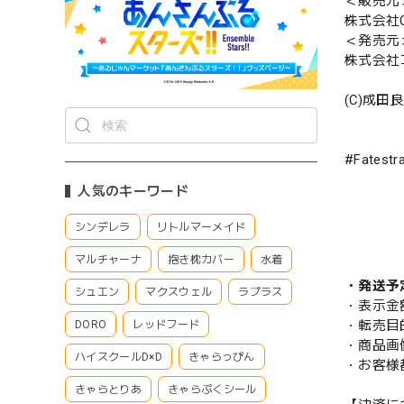
＜販売元
株式会社CS
＜発売元
株式会社
(C)成田良
#Fates
人気のキーワード
シンデレラ
リトルマーメイド
マルチャーナ
抱き枕カバー
水着
・発送予
シュエン
マクスウェル
ラプラス
・表示金
・転売目
DORO
レッドフード
・商品画
ハイスクールD×D
きゃらっぴん
・お客様
きゃらとりあ
きゃらぷくシール