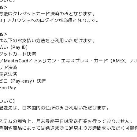
ついて】
品＞
方法はクレジットカード決済のみとなります。
y ID」アカウントへのログインが必須となります。
品＞
は以下のお支払い方法をご利用いただけます。
（Pay ID）
ジットカード決済
MasterCard／アメリカン・エキスプレス・カード（AMEX）／J
リア決済
振込決済
（Pay-easy）決済
n Pay
ついて】
配送先は、日本国内の住所のみご利用いただけます。
ステムの都合上、月末最終平日は発送作業を行っておりません。
期や商品によっては発送までに通常よりお時間をいただく可能