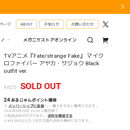
ページ
ABOUT
お知らせ
お問い合わせ
 ／
メガニケストアオンライン
TVアニメ『Fate/strange Fake』 マイク
ロファイバー アヤカ・サジョウ Black
outfit ver.
SOLD OUT
¥825
24
あるじゃんポイント
獲得
※
メンバーシップに登録
し、購入をすると獲得できます。
2026年5月25日 23:59 に販売終了
※別途送料がかかります。
送料を確認する
※¥10,000以上のご注文で国内送料が無料になります。