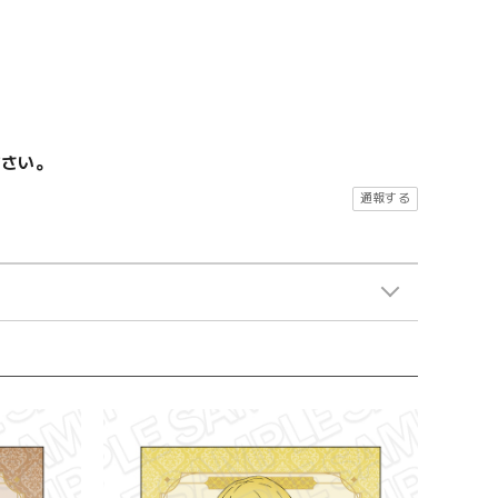
ださい。
通報する