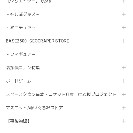
【クリエイター】で探す
～推し活グッズ～
～ミニチュア～
BASE2500 -GEOCRAPER STORE-
～フィギュア～
名探偵コナン特集
ボードゲーム
スペースタウン串本・ロケット打ち上げ応援プロジェクト
マスコット/ぬいぐるみストア
【事後物販】