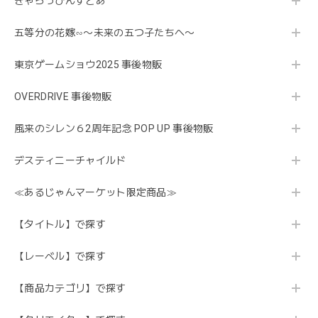
きゃらっぴんすとあ
五等分の花嫁∽〜未来の五つ子たちへ〜
東京ゲームショウ2025 事後物販
OVERDRIVE 事後物販
風来のシレン６2周年記念 POP UP 事後物販
デスティニーチャイルド
≪あるじゃんマーケット限定商品≫
【タイトル】で探す
【レーベル】で探す
【商品カテゴリ】で探す