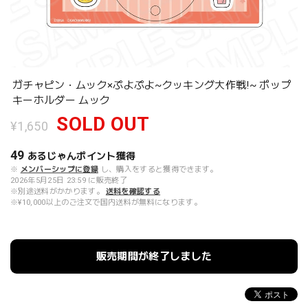
ガチャピン・ムック×ぷよぷよ~クッキング大作戦!~ ポップ
キーホルダー ムック
SOLD OUT
¥1,650
49
あるじゃんポイント
獲得
※
メンバーシップに登録
し、購入をすると獲得できます。
2026年5月25日 23:59 に販売終了
※別途送料がかかります。
送料を確認する
※¥10,000以上のご注文で国内送料が無料になります。
販売期間が終了しました