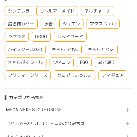
シンデレラ
リトルマーメイド
マルチャーナ
抱き枕カバー
水着
シュエン
マクスウェル
ラプラス
DORO
レッドフード
ハイスクールD×D
きゃらっぴん
きゃらとりあ
きゃらぷくシール
ついコレ
FGO
恋と深空
プリティーシリーズ
どこでもいっしょ
フィギュア
カテゴリから探す
MEGA NIKKE STORE ONLINE
【どこでもいっしょ】トロのよりみち屋