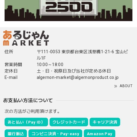
住所
〒111-0053 東京都台東区浅草橋1-21-6 宝山ビ
ル1F
営業時間
10:00～18:00
定休日
土・日・祝祭日及び当社が定める休日
E-mail
algernon-market@algernonproduct.co.jp
ABOUT
お支払い方法について
次の方法がご利用頂けます。
あと払い（Pay ID）
クレジットカード
キャリア決済
銀行振込
コンビニ決済・Pay-easy
Amazon Pay