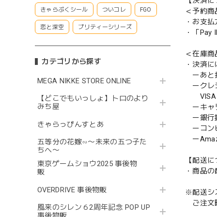
【決済に
きゃらぷくシール
ついコレ
FGO
＜予約商
・お支払
恋と深空
プリティーシリーズ
・「Pa
＜在庫商
カテゴリから探す
・決済に
ーあと払い
MEGA NIKKE STORE ONLINE
ークレ
VISA／
【どこでもいっしょ】トロのより
みち屋
ーキャ
ー銀行
きゃらっぴんすとあ
ーコンビニ
ーAmazo
五等分の花嫁∽〜未来の五つ子た
ちへ〜
【配送に
東京ゲームショウ2025 事後物
・商品の
販
OVERDRIVE 事後物販
※配送シ
ご注文時
風来のシレン６2周年記念 POP UP
事後物販