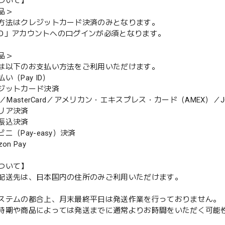
ついて】
品＞
方法はクレジットカード決済のみとなります。
y ID」アカウントへのログインが必須となります。
品＞
は以下のお支払い方法をご利用いただけます。
（Pay ID）
ジットカード決済
MasterCard／アメリカン・エキスプレス・カード（AMEX）／J
リア決済
振込決済
（Pay-easy）決済
n Pay
ついて】
配送先は、日本国内の住所のみご利用いただけます。
ステムの都合上、月末最終平日は発送作業を行っておりません。
期や商品によっては発送までに通常よりお時間をいただく可能