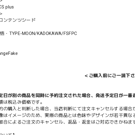
＞
 plus
＞
コンテンツシード
悟・TYPE-MOON/KADOKAWA/FSFPC
angeFake
＜ご購入前にご一読下さ
定日が別の商品を同時に予約注文された場合、発送予定日が一番
額は税込み価格です。
的の購入と判断した場合、当店判断にて注文キャンセルする場合
像はイメージのため、実際の商品とは色味やデザインが若干異な
都合によるご注文のキャンセル、返品・返金はご対応できかねま