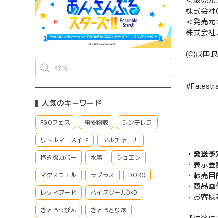
＜販売元
株式会社CS
＜発売元
株式会社
(C)成田良
#Fatestr
人気のキーワード
FGOフェス
事後物販
シンデレラ
リトルマーメイド
マルチャーナ
・発送予
抱き枕カバー
水着
シュエン
・表示金
・転売目
マクスウェル
ラプラス
DORO
・商品画
レッドフード
ハイスクールD×D
・お客様
きゃらっぴん
きゃらとりあ