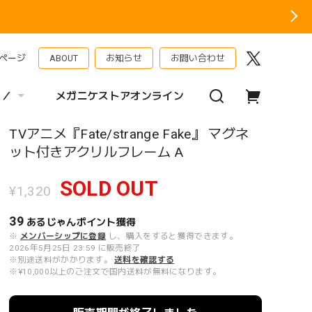
ページ
ABOUT
お知らせ
お問い合わせ
 ／
メガニケストアオンライン
TVアニメ『Fate/strange Fake』 マグネ
ット付きアクリルフレーム A
SOLD OUT
¥1,320
39
あるじゃんポイント
獲得
※
メンバーシップに登録
し、購入をすると獲得できます。
2026年5月25日 23:59 に販売終了
※別途送料がかかります。
送料を確認する
※¥10,000以上のご注文で国内送料が無料になります。