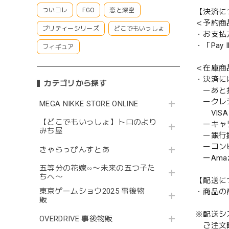
ついコレ
FGO
恋と深空
【決済に
＜予約商
プリティーシリーズ
どこでもいっしょ
・お支払
・「Pa
フィギュア
＜在庫商
・決済に
カテゴリから探す
ーあと払い
ークレ
MEGA NIKKE STORE ONLINE
VISA／
【どこでもいっしょ】トロのより
ーキャ
みち屋
ー銀行
ーコンビニ
きゃらっぴんすとあ
ーAmazo
五等分の花嫁∽〜未来の五つ子た
ちへ〜
【配送に
東京ゲームショウ2025 事後物
・商品の
販
※配送シ
OVERDRIVE 事後物販
ご注文時