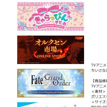
TVアニ
ちいさな
【商品情
TVアニ
＜素材＞
ポリエス
＜サイズ