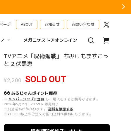
ページ
ABOUT
お知らせ
お問い合わせ
 ／
メガニケストアオンライン
TVアニメ「呪術廻戦」 ちみけもますこっ
と 2.伏黒恵
SOLD OUT
¥2,200
66
あるじゃんポイント
獲得
※
メンバーシップに登録
し、購入をすると獲得できます。
2026年5月27日 23:59 に販売終了
※別途送料がかかります。
送料を確認する
※¥10,000以上のご注文で国内送料が無料になります。