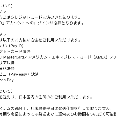
ついて】
品＞
方法はクレジットカード決済のみとなります。
y ID」アカウントへのログインが必須となります。
品＞
は以下のお支払い方法をご利用いただけます。
（Pay ID）
ジットカード決済
MasterCard／アメリカン・エキスプレス・カード（AMEX）／J
リア決済
振込決済
（Pay-easy）決済
n Pay
ついて】
配送先は、日本国内の住所のみご利用いただけます。
ステムの都合上、月末最終平日は発送作業を行っておりません。
期や商品によっては発送までに通常よりお時間をいただく可能