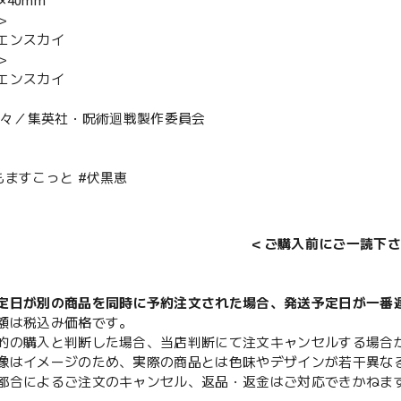
5×40mm
＞
エンスカイ
＞
エンスカイ
見下々／集英社・呪術迴戦製作委員会
もますこっと #伏黒恵
＜ご購入前にご一読下さ
定日が別の商品を同時に予約注文された場合、発送予定日が一番
額は税込み価格です。
的の購入と判断した場合、当店判断にて注文キャンセルする場合
像はイメージのため、実際の商品とは色味やデザインが若干異な
都合によるご注文のキャンセル、返品・返金はご対応できかねま