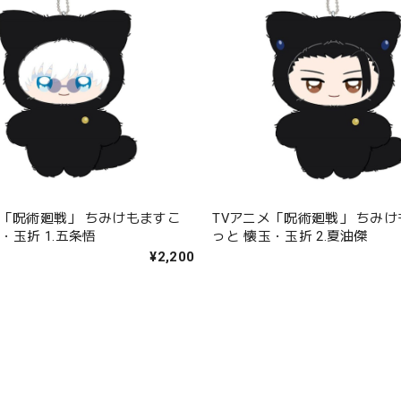
メ「呪術廻戦」 ちみけもますこ
TVアニメ「呪術廻戦」 ちみ
・玉折 1.五条悟
っと 懐玉・玉折 2.夏油傑
¥2,200