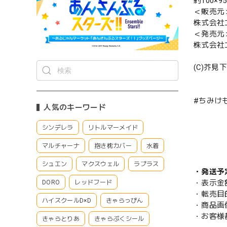
約100×9
＜販売元
株式会社
＜発売元
株式会社
(C)芥
#ちみけ
人気のキーワード
シンデレラ
リトルマーメイド
マルチャーナ
抱き枕カバー
水着
シュエン
マクスウェル
ラプラス
・発送予
・表示金
DORO
レッドフード
・転売目
ハイスクールD×D
きゃらっぴん
・商品画
・お客様
きゃらとりあ
きゃらぷくシール