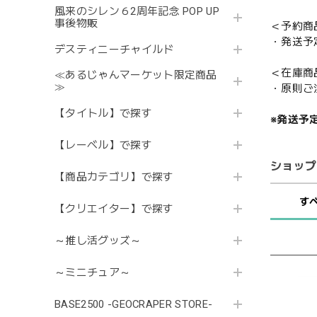
風来のシレン６2周年記念 POP UP
事後物販
＜予約商
・発送予
デスティニーチャイルド
＜在庫商
≪あるじゃんマーケット限定商品
≫
・原則ご
【タイトル】で探す
※発送予
【レーベル】で探す
ショップ
【商品カテゴリ】で探す
す
【クリエイター】で探す
～推し活グッズ～
～ミニチュア～
BASE2500 -GEOCRAPER STORE-