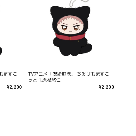
けもますこ
TVアニメ「呪術廻戦」 ちみけもますこ
っと 1.虎杖悠仁
¥2,200
¥2,200