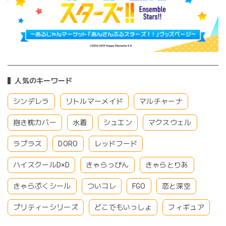
人気のキーワード
シンデレラ
リトルマーメイド
マルチャーナ
抱き枕カバー
水着
シュエン
マクスウェル
ラプラス
DORO
レッドフード
ハイスクールD×D
きゃらっぴん
きゃらとりあ
きゃらぷくシール
ついコレ
FGO
恋と深空
プリティーシリーズ
どこでもいっしょ
フィギュア