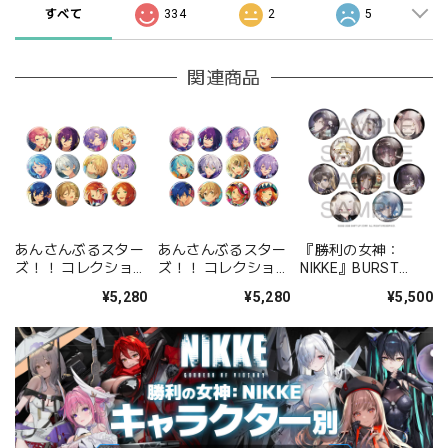
すべて
334
2
5
関連商品
あんさんぶるスター
あんさんぶるスター
『勝利の女神：
ズ！！ コレクション
ズ！！ コレクション
NIKKE』BURST
缶バッジ[2026 Jul.]
缶バッジ[2026 Jul.]
COLLECTION 缶バッ
¥5,280
¥5,280
¥5,500
-Casual Side- BOX
-Idol Side- BOX 全
ジ Vol.9 BOX 全10種
全12種
12種