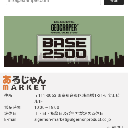
登録
住所
〒111-0053 東京都台東区浅草橋1-21-6 宝山ビ
ル1F
営業時間
10:00～18:00
定休日
土・日・祝祭日及び当社が定める休日
E-mail
algernon-market@algernonproduct.co.jp
ABOUT