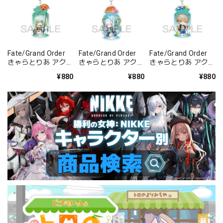
Fate/Grand Order
Fate/Grand Order
Fate/Grand Order
きゃらとりあ アクリ
きゃらとりあ アクリ
きゃらとりあ アクリ
ルキーホルダー ラン
ルキーホルダー アー
ルキーホルダー セイ
¥880
¥880
¥880
サー/清姫
チャー/ラーヴァ/テ
バー/ガウェイン
ィアマト
〔夏の御曹司〕