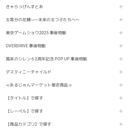
きゃらっぴんすとあ
五等分の花嫁∽〜未来の五つ子たちへ〜
東京ゲームショウ2025 事後物販
OVERDRIVE 事後物販
風来のシレン６2周年記念 POP UP 事後物販
デスティニーチャイルド
≪あるじゃんマーケット限定商品≫
【タイトル】で探す
【レーベル】で探す
【商品カテゴリ】で探す