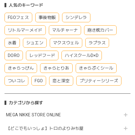
人気のキーワード
FGOフェス
事後物販
シンデレラ
リトルマーメイド
マルチャーナ
抱き枕カバー
水着
シュエン
マクスウェル
ラプラス
DORO
レッドフード
ハイスクールD×D
きゃらっぴん
きゃらとりあ
きゃらぷくシール
ついコレ
FGO
恋と深空
プリティーシリーズ
カテゴリから探す
MEGA NIKKE STORE ONLINE
【どこでもいっしょ】トロのよりみち屋