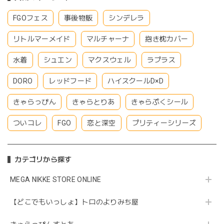
FGOフェス
事後物販
シンデレラ
リトルマーメイド
マルチャーナ
抱き枕カバー
水着
シュエン
マクスウェル
ラプラス
DORO
レッドフード
ハイスクールD×D
きゃらっぴん
きゃらとりあ
きゃらぷくシール
ついコレ
FGO
恋と深空
プリティーシリーズ
カテゴリから探す
MEGA NIKKE STORE ONLINE
【どこでもいっしょ】トロのよりみち屋