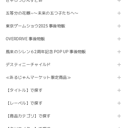
きゃらっぴんすとあ
五等分の花嫁∽〜未来の五つ子たちへ〜
東京ゲームショウ2025 事後物販
OVERDRIVE 事後物販
風来のシレン６2周年記念 POP UP 事後物販
デスティニーチャイルド
≪あるじゃんマーケット限定商品≫
【タイトル】で探す
【レーベル】で探す
【商品カテゴリ】で探す