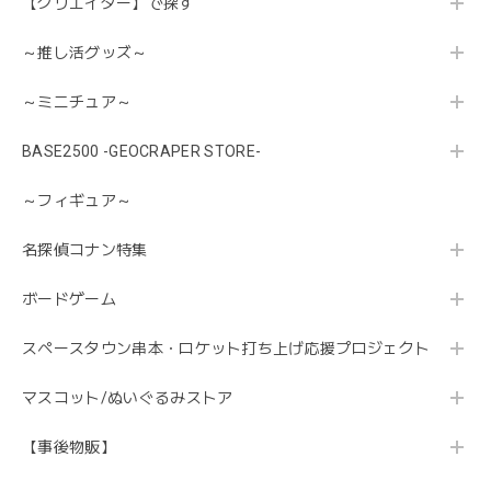
【クリエイター】で探す
～推し活グッズ～
～ミニチュア～
BASE2500 -GEOCRAPER STORE-
～フィギュア～
名探偵コナン特集
ボードゲーム
スペースタウン串本・ロケット打ち上げ応援プロジェクト
マスコット/ぬいぐるみストア
【事後物販】