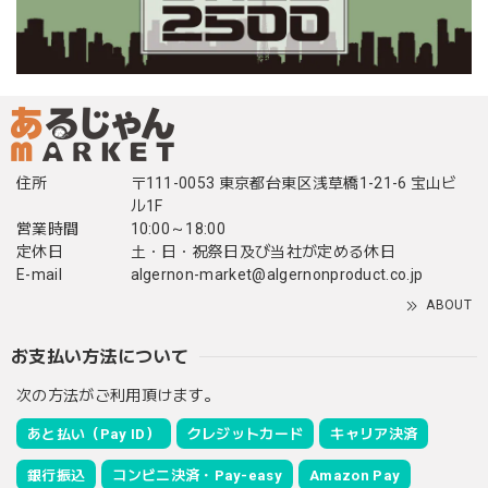
住所
〒111-0053 東京都台東区浅草橋1-21-6 宝山ビ
ル1F
営業時間
10:00～18:00
定休日
土・日・祝祭日及び当社が定める休日
E-mail
algernon-market@algernonproduct.co.jp
ABOUT
お支払い方法について
次の方法がご利用頂けます。
あと払い（Pay ID）
クレジットカード
キャリア決済
銀行振込
コンビニ決済・Pay-easy
Amazon Pay