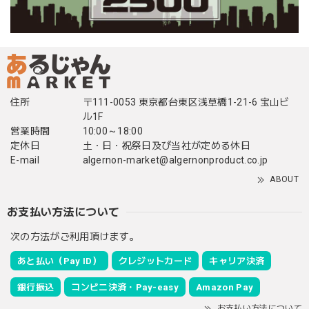
住所
〒111-0053 東京都台東区浅草橋1-21-6 宝山ビ
ル1F
営業時間
10:00～18:00
定休日
土・日・祝祭日及び当社が定める休日
E-mail
algernon-market@algernonproduct.co.jp
ABOUT
お支払い方法について
次の方法がご利用頂けます。
あと払い（Pay ID）
クレジットカード
キャリア決済
銀行振込
コンビニ決済・Pay-easy
Amazon Pay
お支払い方法について