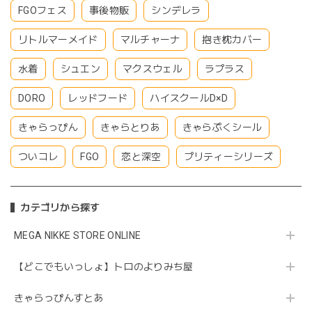
FGOフェス
事後物販
シンデレラ
リトルマーメイド
マルチャーナ
抱き枕カバー
水着
シュエン
マクスウェル
ラプラス
DORO
レッドフード
ハイスクールD×D
きゃらっぴん
きゃらとりあ
きゃらぷくシール
ついコレ
FGO
恋と深空
プリティーシリーズ
カテゴリから探す
MEGA NIKKE STORE ONLINE
【どこでもいっしょ】トロのよりみち屋
きゃらっぴんすとあ