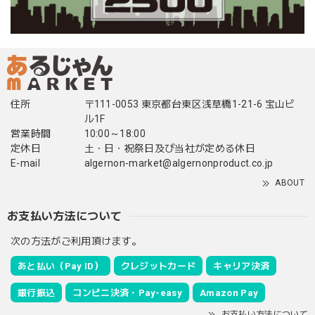
住所
〒111-0053 東京都台東区浅草橋1-21-6 宝山ビ
ル1F
営業時間
10:00～18:00
定休日
土・日・祝祭日及び当社が定める休日
E-mail
algernon-market@algernonproduct.co.jp
ABOUT
お支払い方法について
次の方法がご利用頂けます。
あと払い（Pay ID）
クレジットカード
キャリア決済
銀行振込
コンビニ決済・Pay-easy
Amazon Pay
お支払い方法について