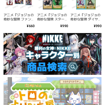
アニメ『ジョジョの
アニメ『ジョジョの
アニメ『ジョジョの
奇妙な冒険 ファント
奇妙な冒険 スターダ
奇妙な冒険 ダイヤモ
ムブラッド』 描き下
ストクルセイダー
ンドは砕けない』 描
¥660
¥990
¥990
ろしブロマイドセッ
ス』 描き下ろしクリ
き下ろしクリアファ
ト【AM2026】
アファイルセット
イルセット
【AM2026】
【AM2026】