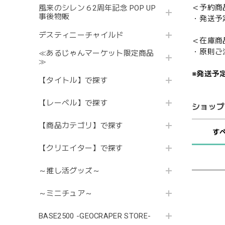
＜予約商
風来のシレン６2周年記念 POP UP
事後物販
・発送予
デスティニーチャイルド
＜在庫商
・原則ご
≪あるじゃんマーケット限定商品
≫
※発送予
【タイトル】で探す
【レーベル】で探す
ショップ
【商品カテゴリ】で探す
す
【クリエイター】で探す
～推し活グッズ～
～ミニチュア～
BASE2500 -GEOCRAPER STORE-