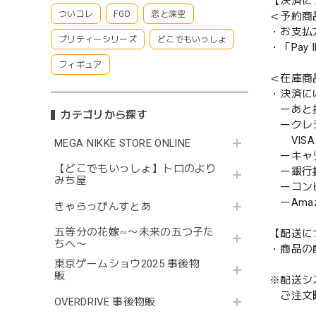
【決済に
ついコレ
FGO
恋と深空
＜予約商
・お支払
プリティーシリーズ
どこでもいっしょ
・「Pa
フィギュア
＜在庫商
・決済に
ーあと払い
カテゴリから探す
ークレ
VISA／
MEGA NIKKE STORE ONLINE
ーキャ
【どこでもいっしょ】トロのより
ー銀行
みち屋
ーコンビニ
ーAmazo
きゃらっぴんすとあ
五等分の花嫁∽〜未来の五つ子た
【配送に
ちへ〜
・商品の
東京ゲームショウ2025 事後物
販
※配送シ
ご注文時
OVERDRIVE 事後物販