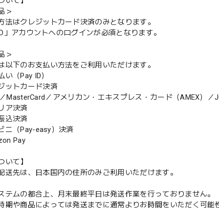
ついて】
品＞
方法はクレジットカード決済のみとなります。
y ID」アカウントへのログインが必須となります。
品＞
は以下のお支払い方法をご利用いただけます。
（Pay ID）
ジットカード決済
MasterCard／アメリカン・エキスプレス・カード（AMEX）／J
リア決済
振込決済
（Pay-easy）決済
n Pay
ついて】
配送先は、日本国内の住所のみご利用いただけます。
ステムの都合上、月末最終平日は発送作業を行っておりません。
期や商品によっては発送までに通常よりお時間をいただく可能