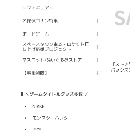
～フィギュア～
名探偵コナン特集
ボードゲーム
スペースタウン串本・ロケット打
ち上げ応援プロジェクト
マスコット/ぬいぐるみストア
【ストア
バックス
【事後物販】
プリカ
＼ゲームタイトルグッズ多数 ／
NIKKE
モンスターハンター
原神