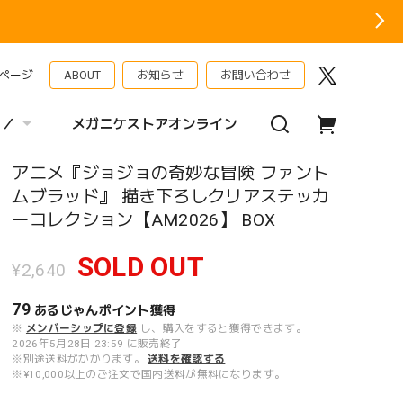
ページ
ABOUT
お知らせ
お問い合わせ
 ／
メガニケストアオンライン
アニメ『ジョジョの奇妙な冒険 ファント
ムブラッド』 描き下ろしクリアステッカ
ーコレクション【AM2026】 BOX
SOLD OUT
¥2,640
79
あるじゃんポイント
獲得
※
メンバーシップに登録
し、購入をすると獲得できます。
2026年5月28日 23:59 に販売終了
※別途送料がかかります。
送料を確認する
※¥10,000以上のご注文で国内送料が無料になります。