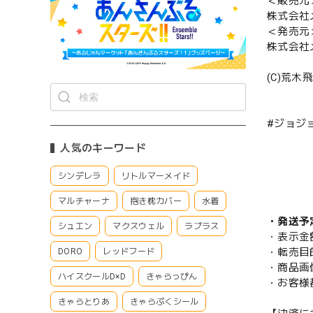
＜販売元
株式会社
＜発売元
株式会社
(C)荒
#ジョジ
人気のキーワード
シンデレラ
リトルマーメイド
マルチャーナ
抱き枕カバー
水着
・発送予
シュエン
マクスウェル
ラプラス
・表示金
・転売目
DORO
レッドフード
・商品画
ハイスクールD×D
きゃらっぴん
・お客様
きゃらとりあ
きゃらぷくシール