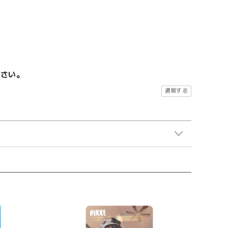
ださい。
通報する