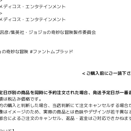
＞
メディコス・エンタテインメント
＞
メディコス・エンタテインメント
木飛呂彦/集英社・ジョジョの奇妙な冒険製作委員会
ョの奇妙な冒険 #ファントムブラッド
＜ご購入前にご一読下さ
定日が別の商品を同時に予約注文された場合、発送予定日が一番
額は税込み価格です。
的の購入と判断した場合、当店判断にて注文キャンセルする場合
像はイメージのため、実際の商品とは色味やデザインが若干異な
都合によるご注文のキャンセル、返品・返金はご対応できかねま