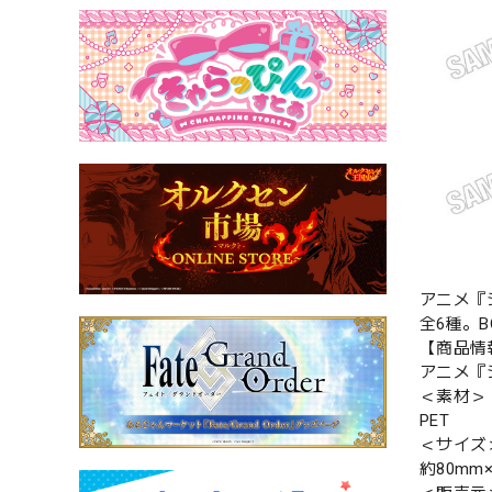
アニメ『
全6種。
【商品情
アニメ『
＜素材＞
PET
＜サイズ
約80mm