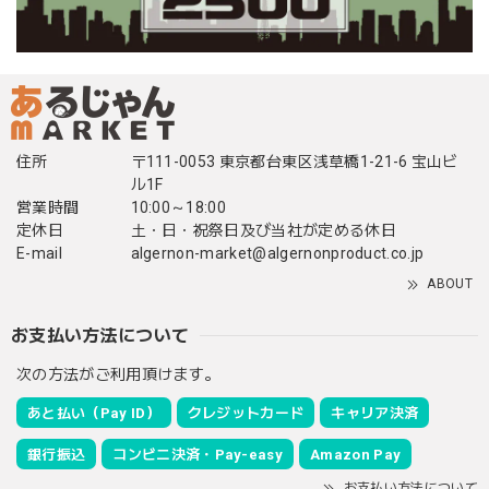
住所
〒111-0053 東京都台東区浅草橋1-21-6 宝山ビ
ル1F
営業時間
10:00～18:00
定休日
土・日・祝祭日及び当社が定める休日
E-mail
algernon-market@algernonproduct.co.jp
ABOUT
お支払い方法について
次の方法がご利用頂けます。
あと払い（Pay ID）
クレジットカード
キャリア決済
銀行振込
コンビニ決済・Pay-easy
Amazon Pay
お支払い方法について