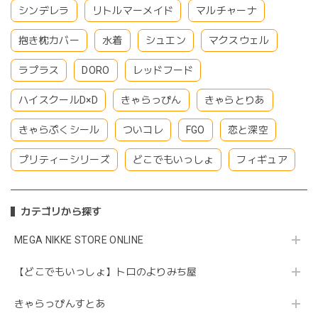
シンデレラ
リトルマーメイド
マルチャーナ
抱き枕カバー
水着
シュエン
マクスウェル
ラプラス
DORO
レッドフード
ハイスクールD×D
きゃらっぴん
きゃらとりあ
きゃらぷくシール
ついコレ
FGO
恋と深空
プリティーシリーズ
どこでもいっしょ
フィギュア
カテゴリから探す
MEGA NIKKE STORE ONLINE
【どこでもいっしょ】トロのよりみち屋
きゃらっぴんすとあ