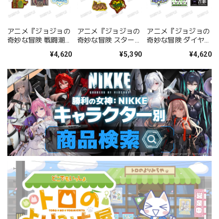
アニメ『ジョジョの
アニメ『ジョジョの
アニメ『ジョジョの
奇妙な冒険 戦闘潮
奇妙な冒険 スターダ
奇妙な冒険 ダイヤモ
流』 グラスマーカー
ストクルセイダー
ンドは砕けない』 グ
¥4,620
¥5,390
¥4,620
コレクション
ス』 グラスマーカー
ラスマーカーコレク
【AM2026】 BOX
コレクション
ション【AM2026】
【AM2026】 BOX
BOX