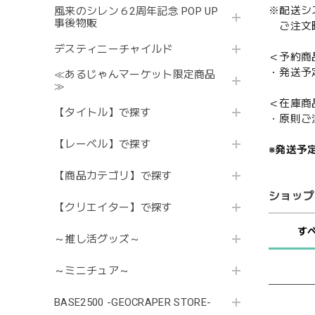
※配送シ
風来のシレン６2周年記念 POP UP
事後物販
ご注文時
デスティニーチャイルド
＜予約商
・発送予
≪あるじゃんマーケット限定商品
≫
＜在庫商
【タイトル】で探す
・原則ご
【レーベル】で探す
※発送予
【商品カテゴリ】で探す
ショップ
【クリエイター】で探す
す
～推し活グッズ～
～ミニチュア～
BASE2500 -GEOCRAPER STORE-