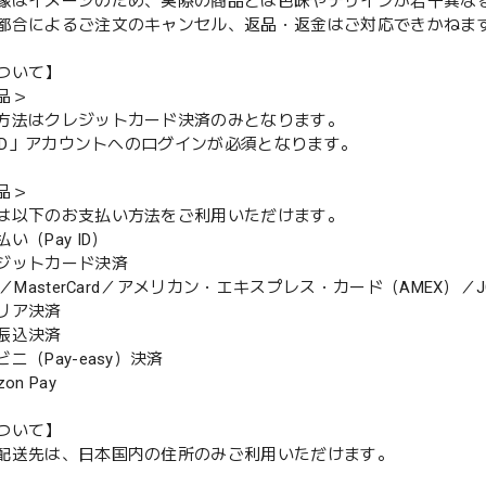
像はイメージのため、実際の商品とは色味やデザインが若干異な
都合によるご注文のキャンセル、返品・返金はご対応できかねま
ついて】
品＞
方法はクレジットカード決済のみとなります。
y ID」アカウントへのログインが必須となります。
品＞
は以下のお支払い方法をご利用いただけます。
（Pay ID）
ジットカード決済
MasterCard／アメリカン・エキスプレス・カード（AMEX）／J
リア決済
振込決済
（Pay-easy）決済
n Pay
ついて】
配送先は、日本国内の住所のみご利用いただけます。