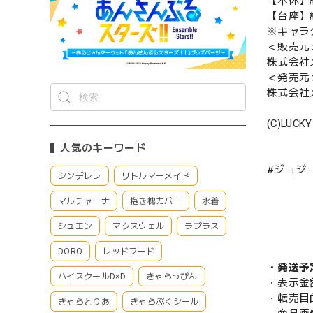
【本体】約
【台座】約H
※キャラ
＜販売元
株式会社
＜発売元
株式会社
(C)LU
人気のキーワード
#ジョジ
シンデレラ
リトルマーメイド
マルチャーナ
抱き枕カバー
水着
シュエン
マクスウェル
ラプラス
DORO
レッドフード
・発送予
ハイスクールD×D
きゃらっぴん
・表示金
・転売目
きゃらとりあ
きゃらぷくシール