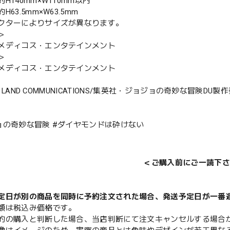
H140mm×W110mm以内
63.5mm×W63.5mm
クターによりサイズが異なります。
＞
メディコス・エンタテインメント
＞
メディコス・エンタテインメント
CKY LAND COMMUNICATIONS/集英社・ジョジョの奇妙な冒険DU製
ョの奇妙な冒険 #ダイヤモンドは砕けない
＜ご購入前にご一読下さ
定日が別の商品を同時に予約注文された場合、発送予定日が一番
額は税込み価格です。
的の購入と判断した場合、当店判断にて注文キャンセルする場合