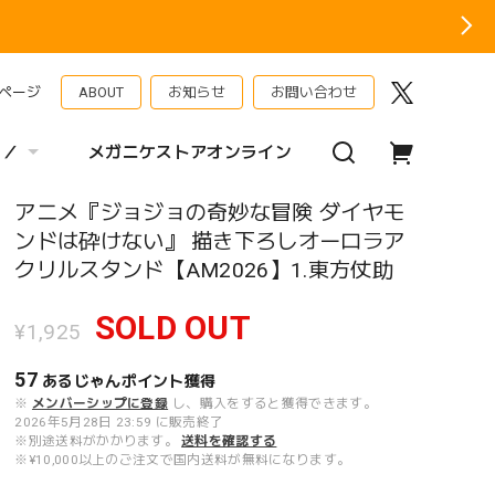
ページ
ABOUT
お知らせ
お問い合わせ
 ／
メガニケストアオンライン
アニメ『ジョジョの奇妙な冒険 ダイヤモ
ンドは砕けない』 描き下ろしオーロラア
クリルスタンド【AM2026】1.東方仗助
SOLD OUT
¥1,925
57
あるじゃんポイント
獲得
※
メンバーシップに登録
し、購入をすると獲得できます。
2026年5月28日 23:59 に販売終了
※別途送料がかかります。
送料を確認する
※¥10,000以上のご注文で国内送料が無料になります。