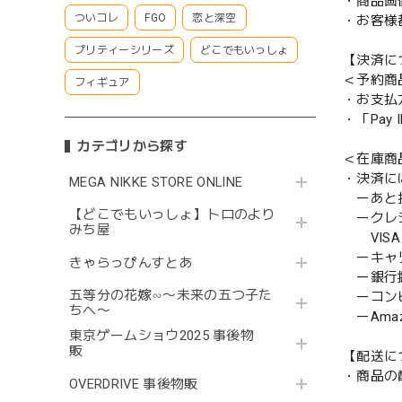
・商品画
ついコレ
FGO
恋と深空
・お客様
プリティーシリーズ
どこでもいっしょ
【決済に
＜予約商
フィギュア
・お支払
・「Pa
カテゴリから探す
＜在庫商
・決済に
MEGA NIKKE STORE ONLINE
ーあと払い
【どこでもいっしょ】トロのより
ークレ
みち屋
VISA／
ーキャ
きゃらっぴんすとあ
ー銀行
五等分の花嫁∽〜未来の五つ子た
ーコンビニ
ちへ〜
ーAmazo
東京ゲームショウ2025 事後物
販
【配送に
・商品の
OVERDRIVE 事後物販