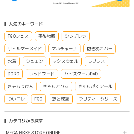
人気のキーワード
FGOフェス
事後物販
シンデレラ
リトルマーメイド
マルチャーナ
抱き枕カバー
水着
シュエン
マクスウェル
ラプラス
DORO
レッドフード
ハイスクールD×D
きゃらっぴん
きゃらとりあ
きゃらぷくシール
ついコレ
FGO
恋と深空
プリティーシリーズ
カテゴリから探す
MEGA NIKKE STORE ONLINE