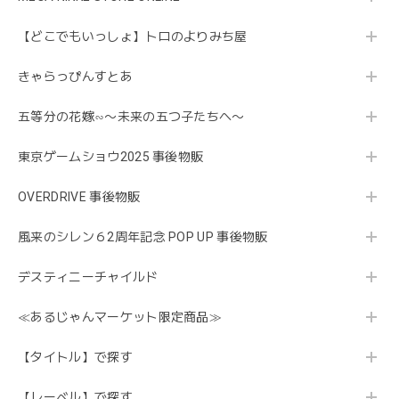
【どこでもいっしょ】トロのよりみち屋
きゃらっぴんすとあ
五等分の花嫁∽〜未来の五つ子たちへ〜
東京ゲームショウ2025 事後物販
OVERDRIVE 事後物販
風来のシレン６2周年記念 POP UP 事後物販
デスティニーチャイルド
≪あるじゃんマーケット限定商品≫
【タイトル】で探す
【レーベル】で探す