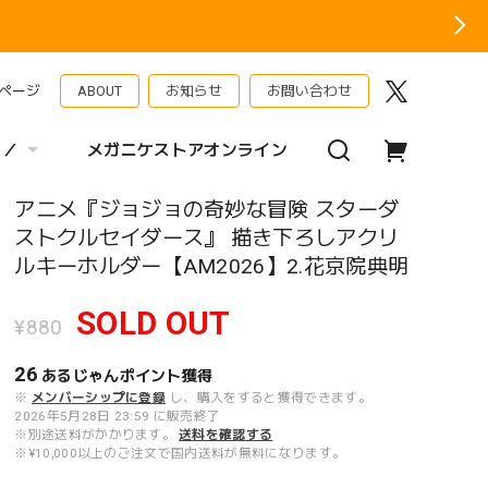
ページ
ABOUT
お知らせ
お問い合わせ
 ／
メガニケストアオンライン
アニメ『ジョジョの奇妙な冒険 スターダ
ストクルセイダース』 描き下ろしアクリ
ルキーホルダー【AM2026】2.花京院典明
SOLD OUT
¥880
26
あるじゃんポイント
獲得
※
メンバーシップに登録
し、購入をすると獲得できます。
2026年5月28日 23:59 に販売終了
※別途送料がかかります。
送料を確認する
※¥10,000以上のご注文で国内送料が無料になります。