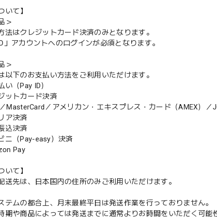
ついて】
品＞
方法はクレジットカード決済のみとなります。
y ID」アカウントへのログインが必須となります。
品＞
は以下のお支払い方法をご利用いただけます。
（Pay ID）
ジットカード決済
MasterCard／アメリカン・エキスプレス・カード（AMEX）／J
リア決済
振込決済
（Pay-easy）決済
n Pay
ついて】
配送先は、日本国内の住所のみご利用いただけます。
ステムの都合上、月末最終平日は発送作業を行っておりません。
期や商品によっては発送までに通常よりお時間をいただく可能