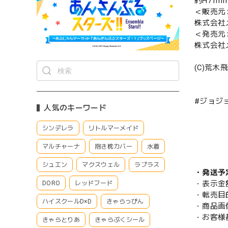
約H71m
＜販売元
株式会社
＜発売元
株式会社
(C)荒木
#ジョジ
人気のキーワード
シンデレラ
リトルマーメイド
マルチャーナ
抱き枕カバー
水着
シュエン
マクスウェル
ラプラス
・発送予
・表示金
DORO
レッドフード
・転売目
ハイスクールD×D
きゃらっぴん
・商品画
・お客様
きゃらとりあ
きゃらぷくシール