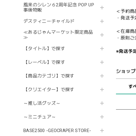
風来のシレン６2周年記念 POP UP
事後物販
＜予約商
・発送予
デスティニーチャイルド
＜在庫商
≪あるじゃんマーケット限定商品
≫
・原則ご
【タイトル】で探す
※発送予
【レーベル】で探す
ショップ
【商品カテゴリ】で探す
す
【クリエイター】で探す
～推し活グッズ～
～ミニチュア～
BASE2500 -GEOCRAPER STORE-