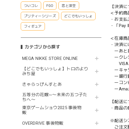
ついコレ
FGO
恋と深空
【決済に
＜予約商
プリティーシリーズ
どこでもいっしょ
・お支払
・「Pa
フィギュア
＜在庫商
・決済に
カテゴリから探す
ーあと払い
ークレ
MEGA NIKKE STORE ONLINE
VISA／
【どこでもいっしょ】トロのより
ーキャ
みち屋
ー銀行
ーコンビニ
きゃらっぴんすとあ
ーAmazo
五等分の花嫁∽〜未来の五つ子た
ちへ〜
【配送に
東京ゲームショウ2025 事後物
・商品の
販
※配送シ
OVERDRIVE 事後物販
ご注文時