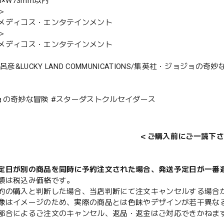
m×W73mm以内
＞
メディコス・エンタテインメント
＞
メディコス・エンタテインメント
飛呂彦&LUCKY LAND COMMUNICATIONS/集英社・ジョジョの
ョの奇妙な冒険 #スターダストクルセイダース
＜ご購入前にご一読下さ
定日が別の商品を同時に予約注文された場合、発送予定日が一番
額は税込み価格です。
的の購入と判断した場合、当店判断にて注文キャンセルする場合
像はイメージのため、実際の商品とは色味やデザインが若干異な
都合によるご注文のキャンセル、返品・返金はご対応できかねま