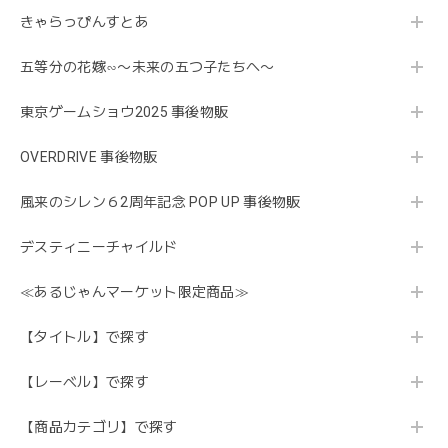
きゃらっぴんすとあ
五等分の花嫁∽〜未来の五つ子たちへ〜
東京ゲームショウ2025 事後物販
OVERDRIVE 事後物販
風来のシレン６2周年記念 POP UP 事後物販
デスティニーチャイルド
≪あるじゃんマーケット限定商品≫
【タイトル】で探す
【レーベル】で探す
【商品カテゴリ】で探す