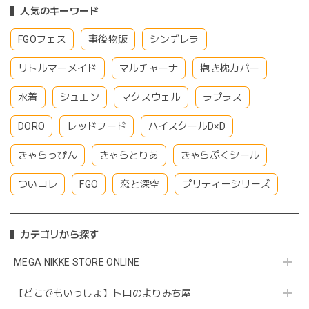
人気のキーワード
FGOフェス
事後物販
シンデレラ
リトルマーメイド
マルチャーナ
抱き枕カバー
水着
シュエン
マクスウェル
ラプラス
DORO
レッドフード
ハイスクールD×D
きゃらっぴん
きゃらとりあ
きゃらぷくシール
ついコレ
FGO
恋と深空
プリティーシリーズ
カテゴリから探す
MEGA NIKKE STORE ONLINE
【どこでもいっしょ】トロのよりみち屋