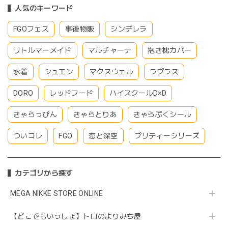
人気のキーワード
FGOフェス
事後物販
シンデレラ
リトルマーメイド
マルチャーナ
抱き枕カバー
水着
シュエン
マクスウェル
ラプラス
DORO
レッドフード
ハイスクールD×D
きゃらっぴん
きゃらとりあ
きゃらぷくシール
ついコレ
FGO
恋と深空
プリティーシリーズ
カテゴリから探す
MEGA NIKKE STORE ONLINE
【どこでもいっしょ】トロのよりみち屋