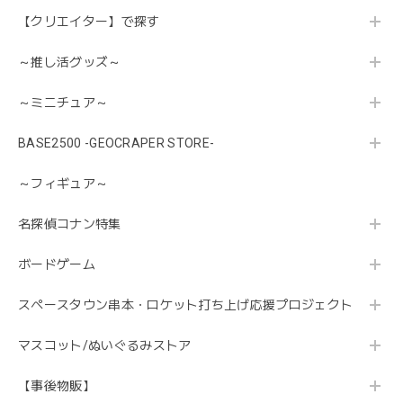
【クリエイター】で探す
～推し活グッズ～
～ミニチュア～
BASE2500 -GEOCRAPER STORE-
～フィギュア～
名探偵コナン特集
ボードゲーム
スペースタウン串本・ロケット打ち上げ応援プロジェクト
マスコット/ぬいぐるみストア
【事後物販】