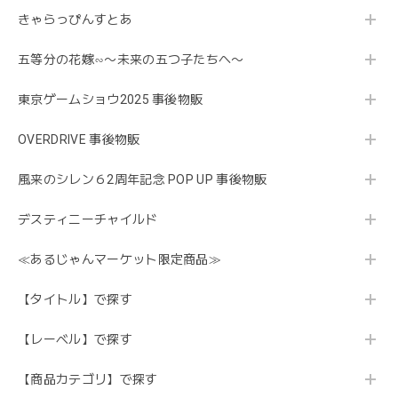
きゃらっぴんすとあ
五等分の花嫁∽〜未来の五つ子たちへ〜
東京ゲームショウ2025 事後物販
OVERDRIVE 事後物販
風来のシレン６2周年記念 POP UP 事後物販
デスティニーチャイルド
≪あるじゃんマーケット限定商品≫
【タイトル】で探す
【レーベル】で探す
【商品カテゴリ】で探す