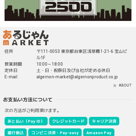
住所
〒111-0053 東京都台東区浅草橋1-21-6 宝山ビ
ル1F
営業時間
10:00～18:00
定休日
土・日・祝祭日及び当社が定める休日
E-mail
algernon-market@algernonproduct.co.jp
ABOUT
お支払い方法について
次の方法がご利用頂けます。
あと払い（Pay ID）
クレジットカード
キャリア決済
銀行振込
コンビニ決済・Pay-easy
Amazon Pay