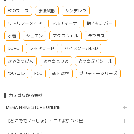
FGOフェス
事後物販
シンデレラ
リトルマーメイド
マルチャーナ
抱き枕カバー
水着
シュエン
マクスウェル
ラプラス
DORO
レッドフード
ハイスクールD×D
きゃらっぴん
きゃらとりあ
きゃらぷくシール
ついコレ
FGO
恋と深空
プリティーシリーズ
カテゴリから探す
MEGA NIKKE STORE ONLINE
【どこでもいっしょ】トロのよりみち屋