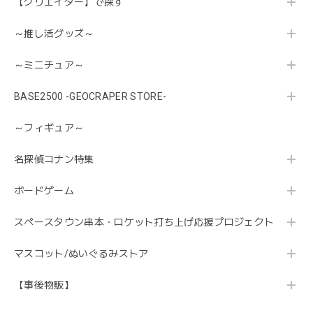
【クリエイター】で探す
～推し活グッズ～
～ミニチュア～
BASE2500 -GEOCRAPER STORE-
～フィギュア～
名探偵コナン特集
ボードゲーム
スペースタウン串本・ロケット打ち上げ応援プロジェクト
マスコット/ぬいぐるみストア
【事後物販】