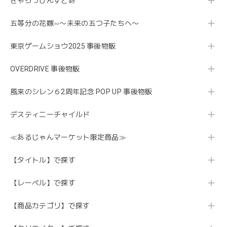
きゃらっぴんすとあ
五等分の花嫁∽〜未来の五つ子たちへ〜
東京ゲームショウ2025 事後物販
OVERDRIVE 事後物販
風来のシレン６2周年記念 POP UP 事後物販
デスティニーチャイルド
≪あるじゃんマーケット限定商品≫
【タイトル】で探す
【レーベル】で探す
【商品カテゴリ】で探す