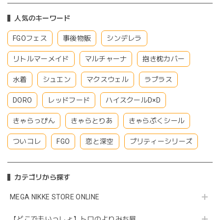
人気のキーワード
FGOフェス
事後物販
シンデレラ
リトルマーメイド
マルチャーナ
抱き枕カバー
水着
シュエン
マクスウェル
ラプラス
DORO
レッドフード
ハイスクールD×D
きゃらっぴん
きゃらとりあ
きゃらぷくシール
ついコレ
FGO
恋と深空
プリティーシリーズ
カテゴリから探す
MEGA NIKKE STORE ONLINE
【どこでもいっしょ】トロのよりみち屋