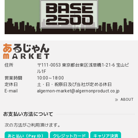
住所
〒111-0053 東京都台東区浅草橋1-21-6 宝山ビ
ル1F
営業時間
10:00～18:00
定休日
土・日・祝祭日及び当社が定める休日
E-mail
algernon-market@algernonproduct.co.jp
ABOUT
お支払い方法について
次の方法がご利用頂けます。
あと払い（Pay ID）
クレジットカード
キャリア決済