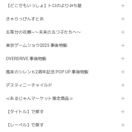
【どこでもいっしょ】トロのよりみち屋
きゃらっぴんすとあ
五等分の花嫁∽〜未来の五つ子たちへ〜
東京ゲームショウ2025 事後物販
OVERDRIVE 事後物販
風来のシレン６2周年記念 POP UP 事後物販
デスティニーチャイルド
≪あるじゃんマーケット限定商品≫
【タイトル】で探す
【レーベル】で探す