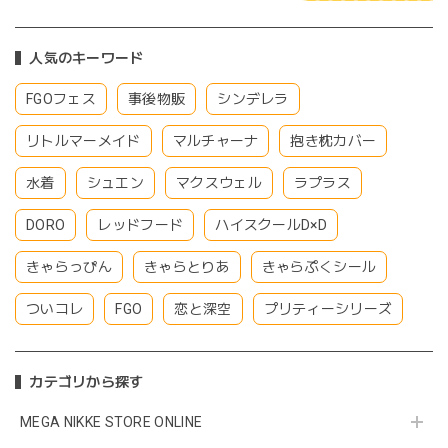
人気のキーワード
FGOフェス
事後物販
シンデレラ
リトルマーメイド
マルチャーナ
抱き枕カバー
水着
シュエン
マクスウェル
ラプラス
DORO
レッドフード
ハイスクールD×D
きゃらっぴん
きゃらとりあ
きゃらぷくシール
ついコレ
FGO
恋と深空
プリティーシリーズ
カテゴリから探す
MEGA NIKKE STORE ONLINE