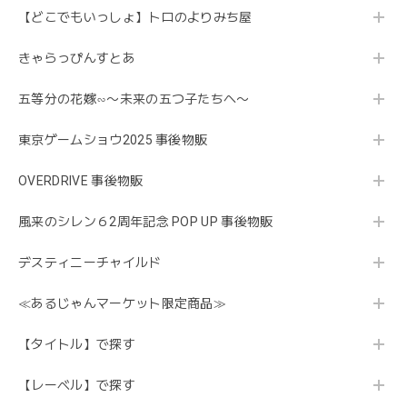
【どこでもいっしょ】トロのよりみち屋
きゃらっぴんすとあ
五等分の花嫁∽〜未来の五つ子たちへ〜
東京ゲームショウ2025 事後物販
OVERDRIVE 事後物販
風来のシレン６2周年記念 POP UP 事後物販
デスティニーチャイルド
≪あるじゃんマーケット限定商品≫
【タイトル】で探す
【レーベル】で探す