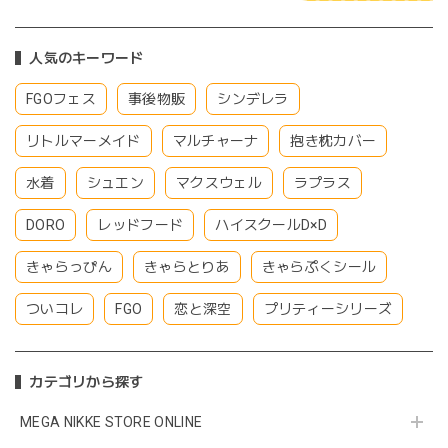
人気のキーワード
FGOフェス
事後物販
シンデレラ
リトルマーメイド
マルチャーナ
抱き枕カバー
水着
シュエン
マクスウェル
ラプラス
DORO
レッドフード
ハイスクールD×D
きゃらっぴん
きゃらとりあ
きゃらぷくシール
ついコレ
FGO
恋と深空
プリティーシリーズ
カテゴリから探す
MEGA NIKKE STORE ONLINE