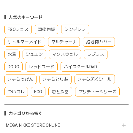
人気のキーワード
FGOフェス
事後物販
シンデレラ
リトルマーメイド
マルチャーナ
抱き枕カバー
水着
シュエン
マクスウェル
ラプラス
DORO
レッドフード
ハイスクールD×D
きゃらっぴん
きゃらとりあ
きゃらぷくシール
ついコレ
FGO
恋と深空
プリティーシリーズ
カテゴリから探す
MEGA NIKKE STORE ONLINE