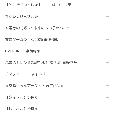
【どこでもいっしょ】トロのよりみち屋
きゃらっぴんすとあ
五等分の花嫁∽〜未来の五つ子たちへ〜
東京ゲームショウ2025 事後物販
OVERDRIVE 事後物販
風来のシレン６2周年記念 POP UP 事後物販
デスティニーチャイルド
≪あるじゃんマーケット限定商品≫
【タイトル】で探す
【レーベル】で探す