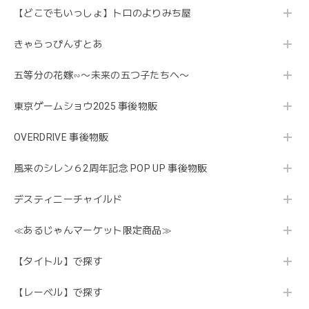
【どこでもいっしょ】トロのよりみち屋
きゃらっぴんすとあ
五等分の花嫁∽〜未来の五つ子たちへ〜
東京ゲームショウ2025 事後物販
OVERDRIVE 事後物販
風来のシレン６2周年記念 POP UP 事後物販
デスティニーチャイルド
≪あるじゃんマーケット限定商品≫
【タイトル】で探す
【レーベル】で探す