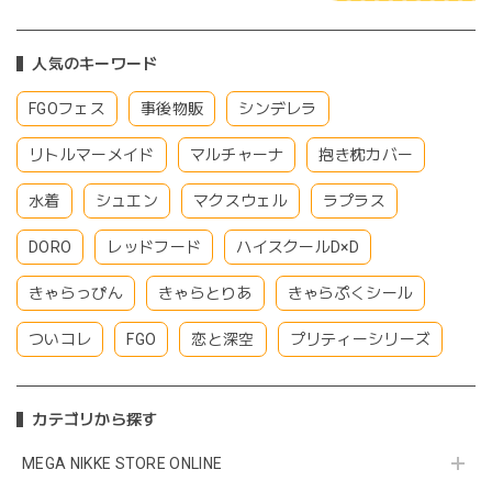
人気のキーワード
FGOフェス
事後物販
シンデレラ
リトルマーメイド
マルチャーナ
抱き枕カバー
水着
シュエン
マクスウェル
ラプラス
DORO
レッドフード
ハイスクールD×D
きゃらっぴん
きゃらとりあ
きゃらぷくシール
ついコレ
FGO
恋と深空
プリティーシリーズ
カテゴリから探す
MEGA NIKKE STORE ONLINE