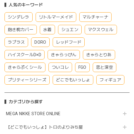
人気のキーワード
シンデレラ
リトルマーメイド
マルチャーナ
抱き枕カバー
水着
シュエン
マクスウェル
ラプラス
DORO
レッドフード
ハイスクールD×D
きゃらっぴん
きゃらとりあ
きゃらぷくシール
ついコレ
FGO
恋と深空
プリティーシリーズ
どこでもいっしょ
フィギュア
カテゴリから探す
MEGA NIKKE STORE ONLINE
【どこでもいっしょ】トロのよりみち屋