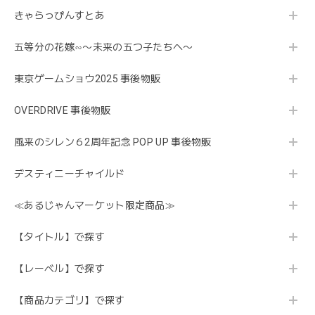
きゃらっぴんすとあ
五等分の花嫁∽〜未来の五つ子たちへ〜
東京ゲームショウ2025 事後物販
OVERDRIVE 事後物販
風来のシレン６2周年記念 POP UP 事後物販
デスティニーチャイルド
≪あるじゃんマーケット限定商品≫
【タイトル】で探す
【レーベル】で探す
【商品カテゴリ】で探す