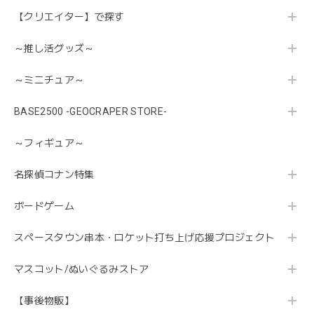
【クリエイター】で探す
～推し活グッズ～
～ミニチュア～
BASE2500 -GEOCRAPER STORE-
～フィギュア～
名探偵コナン特集
ボードゲーム
スペースタウン串本・ロケット打ち上げ応援プロジェクト
マスコット/ぬいぐるみストア
【事後物販】