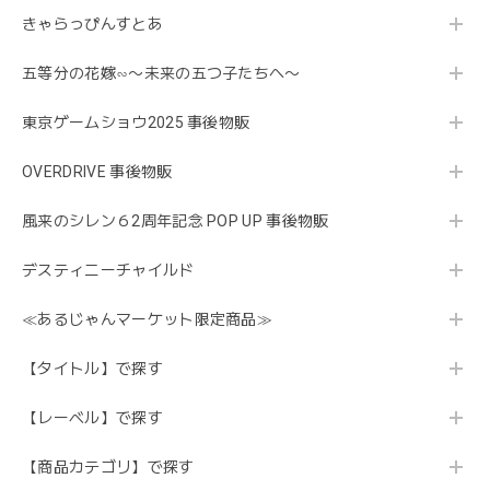
きゃらっぴんすとあ
五等分の花嫁∽〜未来の五つ子たちへ〜
東京ゲームショウ2025 事後物販
OVERDRIVE 事後物販
風来のシレン６2周年記念 POP UP 事後物販
デスティニーチャイルド
≪あるじゃんマーケット限定商品≫
【タイトル】で探す
【レーベル】で探す
【商品カテゴリ】で探す