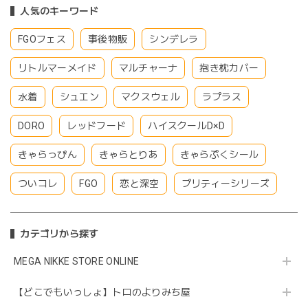
人気のキーワード
FGOフェス
事後物販
シンデレラ
リトルマーメイド
マルチャーナ
抱き枕カバー
水着
シュエン
マクスウェル
ラプラス
DORO
レッドフード
ハイスクールD×D
きゃらっぴん
きゃらとりあ
きゃらぷくシール
ついコレ
FGO
恋と深空
プリティーシリーズ
カテゴリから探す
MEGA NIKKE STORE ONLINE
【どこでもいっしょ】トロのよりみち屋