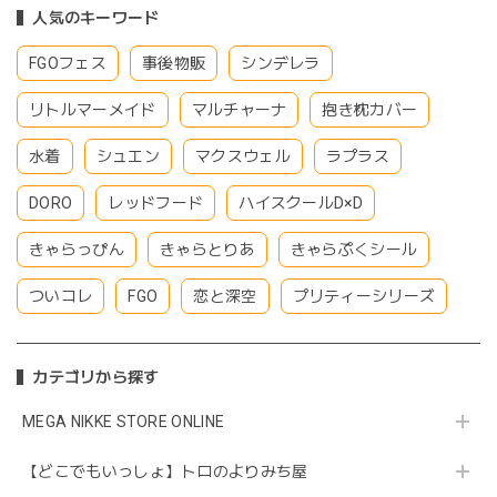
人気のキーワード
FGOフェス
事後物販
シンデレラ
リトルマーメイド
マルチャーナ
抱き枕カバー
水着
シュエン
マクスウェル
ラプラス
DORO
レッドフード
ハイスクールD×D
きゃらっぴん
きゃらとりあ
きゃらぷくシール
ついコレ
FGO
恋と深空
プリティーシリーズ
カテゴリから探す
MEGA NIKKE STORE ONLINE
【どこでもいっしょ】トロのよりみち屋