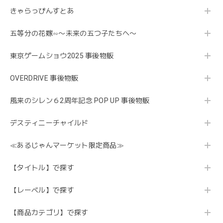
きゃらっぴんすとあ
五等分の花嫁∽〜未来の五つ子たちへ〜
東京ゲームショウ2025 事後物販
OVERDRIVE 事後物販
風来のシレン６2周年記念 POP UP 事後物販
デスティニーチャイルド
≪あるじゃんマーケット限定商品≫
【タイトル】で探す
【レーベル】で探す
【商品カテゴリ】で探す