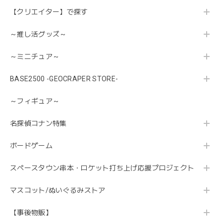
【クリエイター】で探す
～推し活グッズ～
～ミニチュア～
BASE2500 -GEOCRAPER STORE-
～フィギュア～
名探偵コナン特集
ボードゲーム
スペースタウン串本・ロケット打ち上げ応援プロジェクト
マスコット/ぬいぐるみストア
【事後物販】