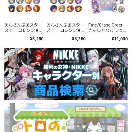
あんさんぶるスター
あんさんぶるスター
Fate/Grand Order
ズ！！ コレクション
ズ！！ コレクション
きゃらとりあ フェス
缶バッジ[2026 Jul.]
缶バッジ[2026 Jul.]
セット ムーンキャン
¥5,280
¥5,280
¥11,000
-Casual Side- BOX
-Idol Side- BOX 全
サー/BBドバイ
全12種
12種