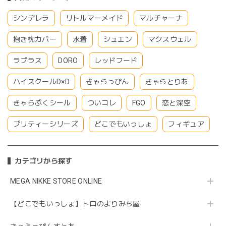
シンデレラ
リトルマーメイド
マルチャーナ
抱き枕カバー
水着
シュエン
マクスウェル
ラプラス
DORO
レッドフード
ハイスクールD×D
きゃらっぴん
きゃらとりあ
きゃらぷくシール
ついコレ
FGO
恋と深空
プリティーシリーズ
どこでもいっしょ
フィギュア
カテゴリから探す
MEGA NIKKE STORE ONLINE
【どこでもいっしょ】トロのよりみち屋