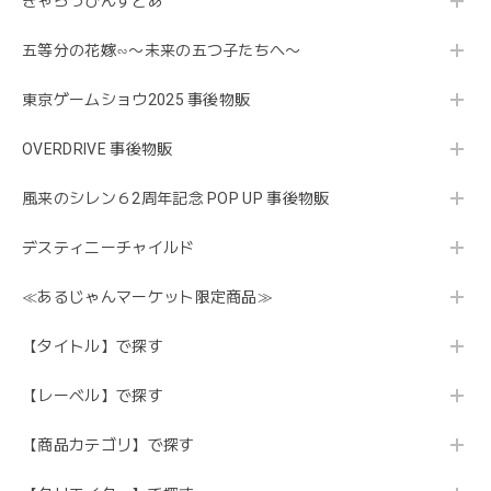
きゃらっぴんすとあ
五等分の花嫁∽〜未来の五つ子たちへ〜
東京ゲームショウ2025 事後物販
OVERDRIVE 事後物販
風来のシレン６2周年記念 POP UP 事後物販
デスティニーチャイルド
≪あるじゃんマーケット限定商品≫
【タイトル】で探す
【レーベル】で探す
【商品カテゴリ】で探す