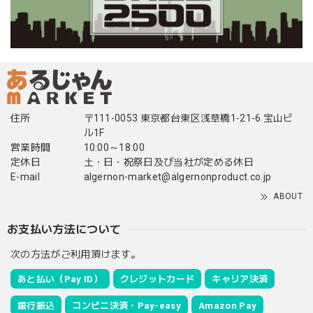
住所
〒111-0053 東京都台東区浅草橋1-21-6 宝山ビ
ル1F
営業時間
10:00～18:00
定休日
土・日・祝祭日及び当社が定める休日
E-mail
algernon-market@algernonproduct.co.jp
ABOUT
お支払い方法について
次の方法がご利用頂けます。
あと払い（Pay ID）
クレジットカード
キャリア決済
銀行振込
コンビニ決済・Pay-easy
Amazon Pay