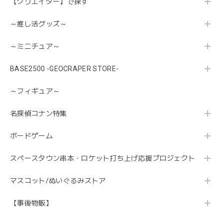
【クリエイター】で探す
～推し活グッズ～
～ミニチュア～
BASE2500 -GEOCRAPER STORE-
～フィギュア～
名探偵コナン特集
ボードゲーム
スペースタウン串本・ロケット打ち上げ応援プロジェクト
マスコット/ぬいぐるみストア
【事後物販】