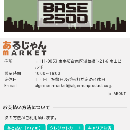
住所
〒111-0053 東京都台東区浅草橋1-21-6 宝山ビ
ル1F
営業時間
10:00～18:00
定休日
土・日・祝祭日及び当社が定める休日
E-mail
algernon-market@algernonproduct.co.jp
ABOUT
お支払い方法について
次の方法がご利用頂けます。
あと払い（Pay ID）
クレジットカード
キャリア決済