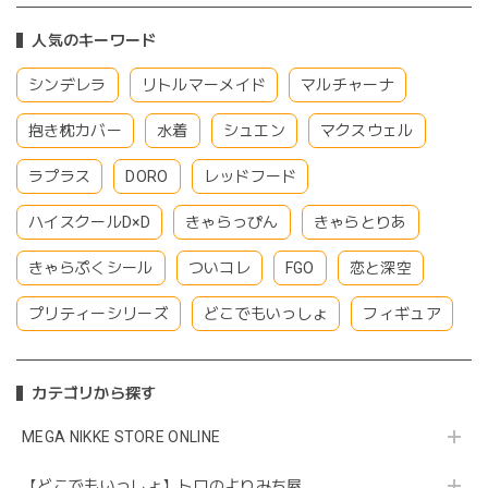
人気のキーワード
シンデレラ
リトルマーメイド
マルチャーナ
抱き枕カバー
水着
シュエン
マクスウェル
ラプラス
DORO
レッドフード
ハイスクールD×D
きゃらっぴん
きゃらとりあ
きゃらぷくシール
ついコレ
FGO
恋と深空
プリティーシリーズ
どこでもいっしょ
フィギュア
カテゴリから探す
MEGA NIKKE STORE ONLINE
【どこでもいっしょ】トロのよりみち屋