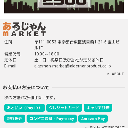
住所
〒111-0053 東京都台東区浅草橋1-21-6 宝山ビ
ル1F
営業時間
10:00～18:00
定休日
土・日・祝祭日及び当社が定める休日
E-mail
algernon-market@algernonproduct.co.jp
ABOUT
お支払い方法について
次の方法がご利用頂けます。
あと払い（Pay ID）
クレジットカード
キャリア決済
銀行振込
コンビニ決済・Pay-easy
Amazon Pay
お支払い方法について