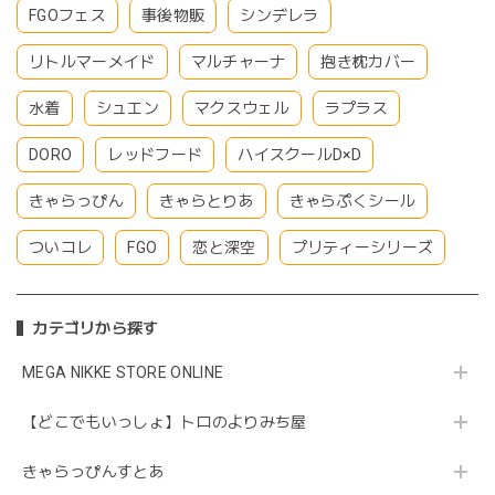
FGOフェス
事後物販
シンデレラ
リトルマーメイド
マルチャーナ
抱き枕カバー
水着
シュエン
マクスウェル
ラプラス
DORO
レッドフード
ハイスクールD×D
きゃらっぴん
きゃらとりあ
きゃらぷくシール
ついコレ
FGO
恋と深空
プリティーシリーズ
カテゴリから探す
MEGA NIKKE STORE ONLINE
【どこでもいっしょ】トロのよりみち屋
きゃらっぴんすとあ