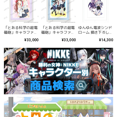
「とある科学の超電
「とある科学の超電
ゆんゆん電波シンド
磁砲」キャラファイ
磁砲」キャラファイ
ローム 描き下ろしキ
ングラフ 美琴&黒子
ングラフ 集合
ャラファイングラフ
¥33,000
¥33,000
¥14,300
A
（Qちゃん&ゆんゆ
ん） A4