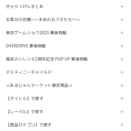
きゃらっぴんすとあ
五等分の花嫁∽〜未来の五つ子たちへ〜
東京ゲームショウ2025 事後物販
OVERDRIVE 事後物販
風来のシレン６2周年記念 POP UP 事後物販
デスティニーチャイルド
≪あるじゃんマーケット限定商品≫
【タイトル】で探す
【レーベル】で探す
【商品カテゴリ】で探す