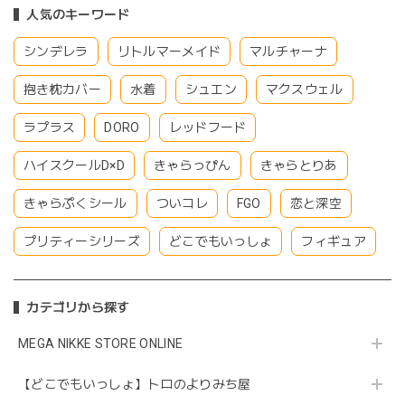
人気のキーワード
シンデレラ
リトルマーメイド
マルチャーナ
抱き枕カバー
水着
シュエン
マクスウェル
ラプラス
DORO
レッドフード
ハイスクールD×D
きゃらっぴん
きゃらとりあ
きゃらぷくシール
ついコレ
FGO
恋と深空
プリティーシリーズ
どこでもいっしょ
フィギュア
カテゴリから探す
MEGA NIKKE STORE ONLINE
【どこでもいっしょ】トロのよりみち屋