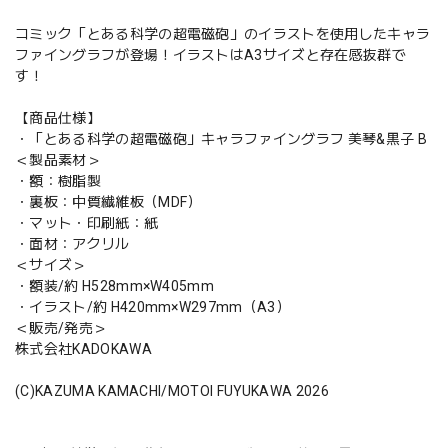
コミック「とある科学の超電磁砲」のイラストを使用したキャラ
ファイングラフが登場！イラストはA3サイズと存在感抜群で
す！
【商品仕様】
・「とある科学の超電磁砲」キャラファイングラフ 美琴&黒子 B
＜製品素材＞
・額：樹脂製
・裏板：中質繊維板（MDF）
・マット・印刷紙：紙
・面材：アクリル
＜サイズ＞
・額装/約 H528mm×W405mm
・イラスト/約 H420mm×W297mm（A3）
＜販売/発売＞
株式会社KADOKAWA
(C)KAZUMA KAMACHI/MOTOI FUYUKAWA 2026