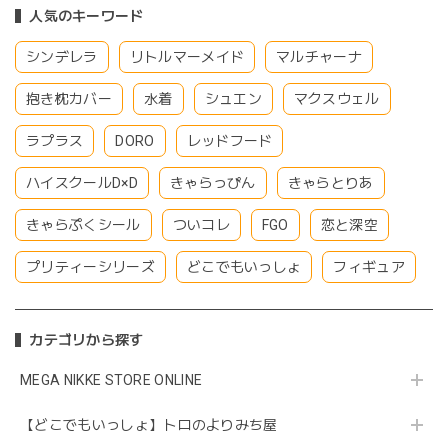
人気のキーワード
シンデレラ
リトルマーメイド
マルチャーナ
抱き枕カバー
水着
シュエン
マクスウェル
ラプラス
DORO
レッドフード
ハイスクールD×D
きゃらっぴん
きゃらとりあ
きゃらぷくシール
ついコレ
FGO
恋と深空
プリティーシリーズ
どこでもいっしょ
フィギュア
カテゴリから探す
MEGA NIKKE STORE ONLINE
【どこでもいっしょ】トロのよりみち屋