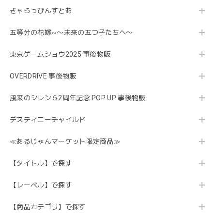
きゃらっぴんすとあ
五等分の花嫁∽〜未来の五つ子たちへ〜
東京ゲームショウ2025 事後物販
OVERDRIVE 事後物販
風来のシレン６2周年記念 POP UP 事後物販
デスティニーチャイルド
≪あるじゃんマーケット限定商品≫
【タイトル】で探す
【レーベル】で探す
【商品カテゴリ】で探す