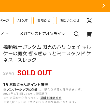
ページ
ABOUT
お知らせ
お問い合わせ
 ／
メガニケストアオンライン
機動戦士ガンダム 閃光のハサウェイ キル
ケーの魔女 ぎゅぎゅっとミニスタンド ケ
ネス・スレッグ
SOLD OUT
¥660
19
あるじゃんポイント
獲得
※
メンバーシップに登録
し、購入をすると獲得できます。
2026年6月1日 23:59 に販売終了
※別途送料がかかります。
送料を確認する
※¥10,000以上のご注文で国内送料が無料になります。