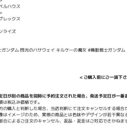
＞
ベルハウス
＞
プレックス
ンライズ
士ガンダム 閃光のハサウェイ キルケーの魔女 #機動戦士ガンダム 
＜ご購入前にご一読下さ
定日が別の商品を同時に予約注文された場合、発送予定日が一番
額は税込み価格です。
的の購入と判断した場合、当店判断にて注文キャンセルする場合
像はイメージのため、実際の商品とは色味やデザインが若干異な
都合によるご注文のキャンセル、返品・返金はご対応できかねま