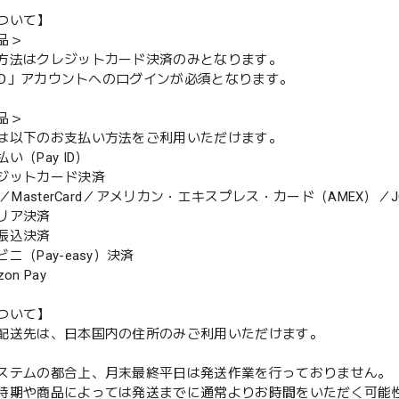
ついて】
品＞
方法はクレジットカード決済のみとなります。
y ID」アカウントへのログインが必須となります。
品＞
は以下のお支払い方法をご利用いただけます。
（Pay ID）
ジットカード決済
MasterCard／アメリカン・エキスプレス・カード（AMEX）／J
リア決済
振込決済
（Pay-easy）決済
n Pay
ついて】
配送先は、日本国内の住所のみご利用いただけます。
ステムの都合上、月末最終平日は発送作業を行っておりません。
期や商品によっては発送までに通常よりお時間をいただく可能