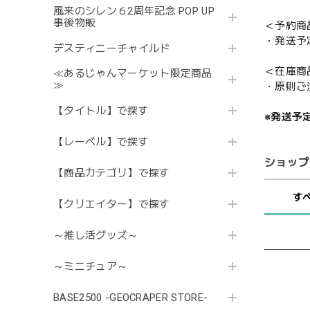
風来のシレン６2周年記念 POP UP
事後物販
＜予約商
・発送予
デスティニーチャイルド
＜在庫商
≪あるじゃんマーケット限定商品
≫
・原則ご
【タイトル】で探す
※発送予
【レーベル】で探す
ショップ
【商品カテゴリ】で探す
す
【クリエイター】で探す
～推し活グッズ～
～ミニチュア～
BASE2500 -GEOCRAPER STORE-