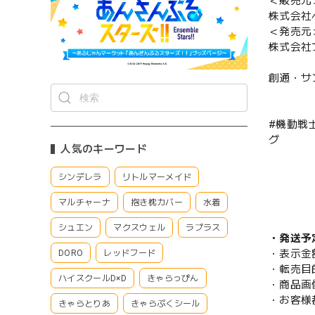
＜販売元
株式会社
＜発売元
株式会社
創通・サ
#機動戦
グ
人気のキーワード
シンデレラ
リトルマーメイド
マルチャーナ
抱き枕カバー
水着
シュエン
マクスウェル
ラプラス
・発送予
・表示金
DORO
レッドフード
・転売目
ハイスクールD×D
きゃらっぴん
・商品画
・お客様
きゃらとりあ
きゃらぷくシール