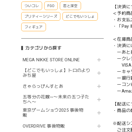
ついコレ
FGO
恋と深空
【決済に
＜予約商
プリティーシリーズ
どこでもいっしょ
・お支払
・「Pa
フィギュア
＜在庫商
・決済に
カテゴリから探す
ーあと払い
ークレ
MEGA NIKKE STORE ONLINE
VISA／
【どこでもいっしょ】トロのより
ーキャ
みち屋
ー銀行
ーコンビニ
きゃらっぴんすとあ
ーAmazo
五等分の花嫁∽〜未来の五つ子た
ちへ〜
【配送に
東京ゲームショウ2025 事後物
・商品の
販
※配送シ
OVERDRIVE 事後物販
ご注文時