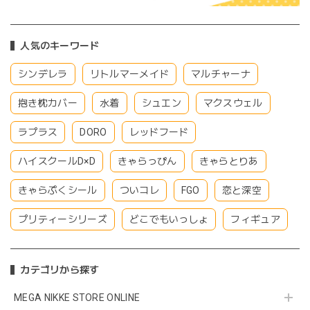
人気のキーワード
シンデレラ
リトルマーメイド
マルチャーナ
抱き枕カバー
水着
シュエン
マクスウェル
ラプラス
DORO
レッドフード
ハイスクールD×D
きゃらっぴん
きゃらとりあ
きゃらぷくシール
ついコレ
FGO
恋と深空
プリティーシリーズ
どこでもいっしょ
フィギュア
カテゴリから探す
MEGA NIKKE STORE ONLINE