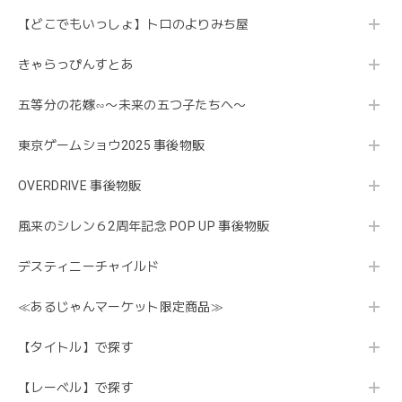
【どこでもいっしょ】トロのよりみち屋
きゃらっぴんすとあ
五等分の花嫁∽〜未来の五つ子たちへ〜
東京ゲームショウ2025 事後物販
OVERDRIVE 事後物販
風来のシレン６2周年記念 POP UP 事後物販
デスティニーチャイルド
≪あるじゃんマーケット限定商品≫
【タイトル】で探す
【レーベル】で探す