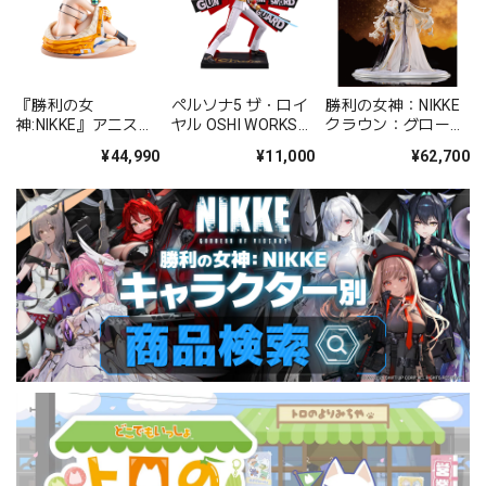
『勝利の女
ペルソナ5 ザ・ロイ
勝利の女神：NIKKE
神:NIKKE』アニス：
ヤル OSHI WORKS
クラウン：グローリ
スパークリングサマ
クロウ PVC塗装済み
アスフラワー 1/4完
¥44,990
¥11,000
¥62,700
ー 1/4 PVC塗装済み
完成品
成品フィギュア
完成品フィギュア