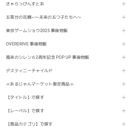
きゃらっぴんすとあ
五等分の花嫁∽〜未来の五つ子たちへ〜
東京ゲームショウ2025 事後物販
OVERDRIVE 事後物販
風来のシレン６2周年記念 POP UP 事後物販
デスティニーチャイルド
≪あるじゃんマーケット限定商品≫
【タイトル】で探す
【レーベル】で探す
【商品カテゴリ】で探す