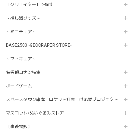
【クリエイター】で探す
～推し活グッズ～
～ミニチュア～
BASE2500 -GEOCRAPER STORE-
～フィギュア～
名探偵コナン特集
ボードゲーム
スペースタウン串本・ロケット打ち上げ応援プロジェクト
マスコット/ぬいぐるみストア
【事後物販】