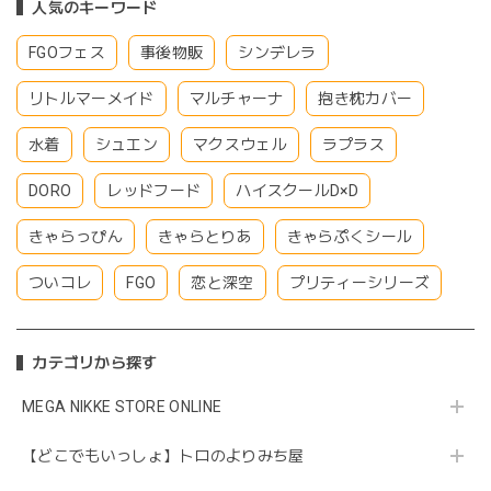
人気のキーワード
FGOフェス
事後物販
シンデレラ
リトルマーメイド
マルチャーナ
抱き枕カバー
水着
シュエン
マクスウェル
ラプラス
DORO
レッドフード
ハイスクールD×D
きゃらっぴん
きゃらとりあ
きゃらぷくシール
ついコレ
FGO
恋と深空
プリティーシリーズ
カテゴリから探す
MEGA NIKKE STORE ONLINE
【どこでもいっしょ】トロのよりみち屋