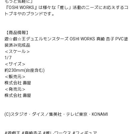
もっと気軽に」
『OSHI WORKS』は様々な「推し」活動のニーズにお応えするコ
トブキヤのブランドです。
【商品情報】
遊☆戯☆王デュエルモンスターズ OSHI WORKS 真崎 杏子 PVC塗
装済み完成品
＜スケール＞
1/7
＜サイズ＞
約230mm(台座含む)
＜販売元＞
株式会社 壽屋
＜発売元＞
株式会社 壽屋
(C)スタジオ・ダイス／集英社・テレビ東京・KONAMI
#遊戯王 #真崎杏子 #推しワークス #フィギュア