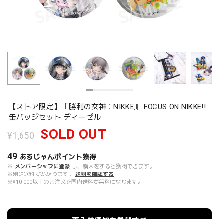
【ストア限定】『勝利の女神：NIKKE』 FOCUS ON NIKKE!!
缶バッジセット ディーゼル
SOLD OUT
¥1,650
49
あるじゃんポイント
獲得
※
メンバーシップに登録
し、購入をすると獲得できます。
※別途送料がかかります。
送料を確認する
※¥10,000以上のご注文で国内送料が無料になります。