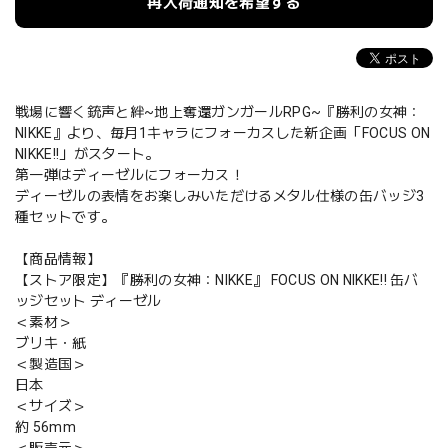
再入荷通知を希望する
戦場に響く銃声と絆~地上奪還ガンガールRPG~『勝利の女神：
NIKKE』より、毎月1キャラにフォーカスした新企画「FOCUS ON
NIKKE!!」がスタート。
第一弾はディーゼルにフォーカス！
ディーゼルの表情をお楽しみいただけるメタル仕様の缶バッジ3
種セットです。
【商品情報】
【ストア限定】『勝利の女神：NIKKE』 FOCUS ON NIKKE!! 缶バ
ッジセット ディーゼル
＜素材＞
ブリキ・紙
＜製造国＞
日本
＜サイズ＞
約 56mm
＜販売元＞