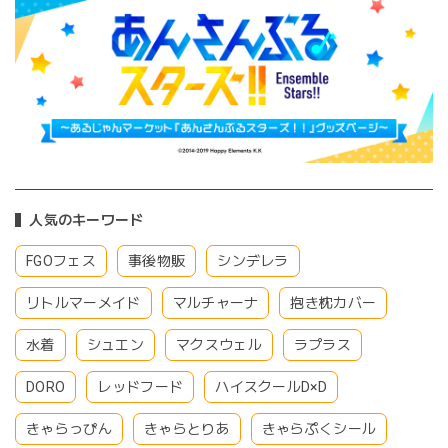
人気のキーワード
FGOフェス
事後物販
シンデレラ
リトルマーメイド
マルチャーナ
抱き枕カバー
水着
シュエン
マクスウェル
ラプラス
DORO
レッドフード
ハイスクールD×D
きゃらっぴん
きゃらとりあ
きゃらぷくシール