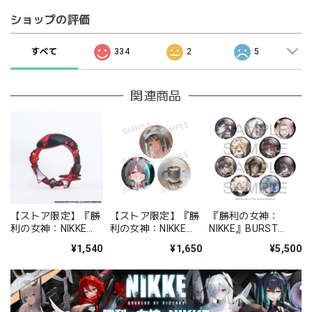
ショップの評価
すべて
334
2
5
関連商品
【ストア限定】『勝
【ストア限定】『勝
『勝利の女神：
利の女神：NIKKE』
利の女神：NIKKE』
NIKKE』BURST
缶バッジラバーホル
FOCUS ON NIKKE!!
COLLECTION 缶バッ
¥1,540
¥1,650
¥5,500
ダー ラピ：レッドフ
缶バッジセット ミル
ジ Vol.9 BOX 全10種
ード
ク