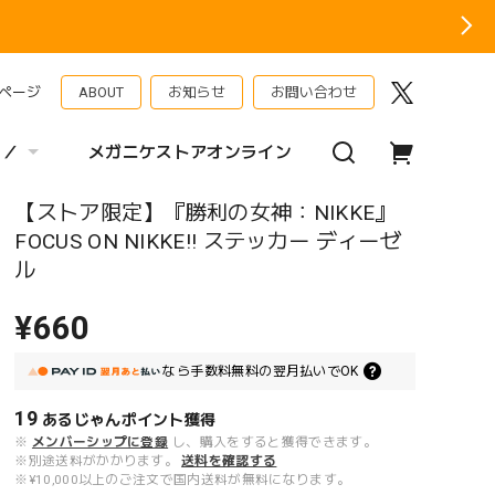
ページ
ABOUT
お知らせ
お問い合わせ
 ／
メガニケストアオンライン
【ストア限定】『勝利の女神：NIKKE』
FOCUS ON NIKKE!! ステッカー ディーゼ
ル
¥660
なら
手数料無料の
翌月払いでOK
19
あるじゃんポイント
獲得
※
メンバーシップに登録
し、購入をすると獲得できます。
※別途送料がかかります。
送料を確認する
※¥10,000以上のご注文で国内送料が無料になります。