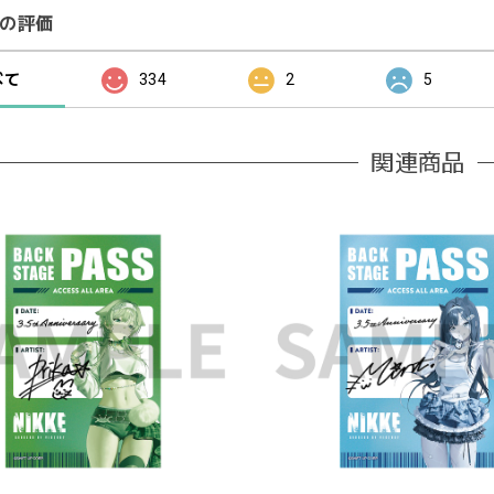
の評価
べて
334
2
5
関連商品