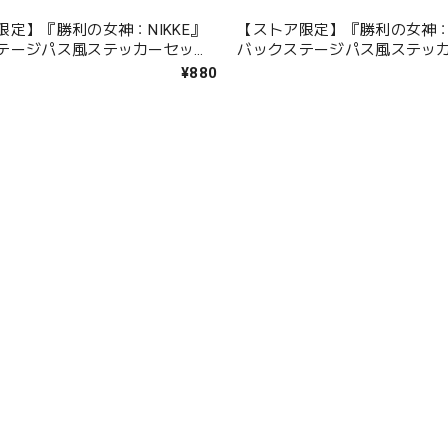
限定】『勝利の女神：NIKKE』
【ストア限定】『勝利の女神：N
テージパス風ステッカーセット
バックステージパス風ステッ
ミント
¥880