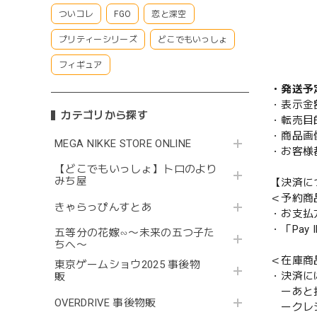
ついコレ
FGO
恋と深空
プリティーシリーズ
どこでもいっしょ
フィギュア
・発送予
・表示金
カテゴリから探す
・転売目
・商品画
MEGA NIKKE STORE ONLINE
・お客様
【どこでもいっしょ】トロのより
みち屋
【決済に
＜予約商
きゃらっぴんすとあ
・お支払
・「Pa
五等分の花嫁∽〜未来の五つ子た
ちへ〜
＜在庫商
東京ゲームショウ2025 事後物
・決済に
販
ーあと払い
OVERDRIVE 事後物販
ークレ