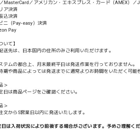
MasterCard／アメリカン・エキスプレス・カード（AMEX）／J
リア決済
振込決済
（Pay-easy）決済
n Pay
ついて】
配送先は、日本国内の住所のみご利用いただけます。
ステムの都合上、月末最終平日は発送作業を行っておりません。
期や商品によっては発送までに通常よりお時間をいただく可能
品＞
定日は商品ページをご確認ください。
品＞
注文から5営業日以内に発送いたします。
定日は入荷状況により前後する場合がございます。予めご理解く