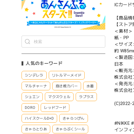
ICカー
【商品情
【ストア限
＜素材＞
紙・PP
＜サイズ
約 W85m
＜製造国
人気のキーワード
日本
＜販売元
シンデレラ
リトルマーメイド
株式会社
＜発売元
マルチャーナ
抱き枕カバー
水着
株式会社
シュエン
マクスウェル
ラプラス
(C)2022-
DORO
レッドフード
ハイスクールD×D
きゃらっぴん
#NIKK
インフィ
きゃらとりあ
きゃらぷくシール