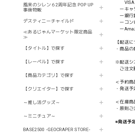
VISA／
風来のシレン６2周年記念 POP UP
ーキャ
事後物販
ー銀行
デスティニーチャイルド
ーコンビニ
ーAmazo
≪あるじゃんマーケット限定商品
≫
【配送に
【タイトル】で探す
・商品の
【レーベル】で探す
※配送シ
ご注文時
【商品カテゴリ】で探す
＜予約商
・発送予
【クリエイター】で探す
＜在庫商
～推し活グッズ～
・原則ご
～ミニチュア～
※発送予
BASE2500 -GEOCRAPER STORE-