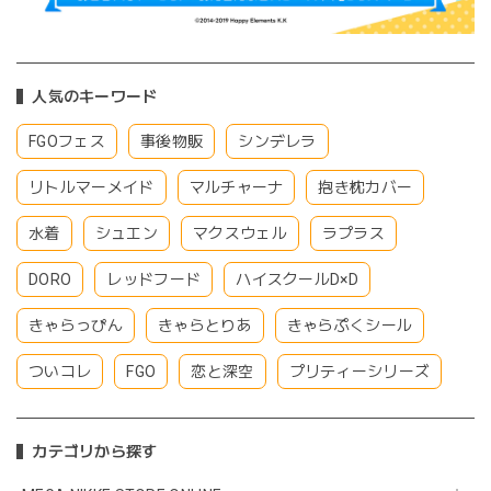
人気のキーワード
FGOフェス
事後物販
シンデレラ
リトルマーメイド
マルチャーナ
抱き枕カバー
水着
シュエン
マクスウェル
ラプラス
DORO
レッドフード
ハイスクールD×D
きゃらっぴん
きゃらとりあ
きゃらぷくシール
ついコレ
FGO
恋と深空
プリティーシリーズ
カテゴリから探す