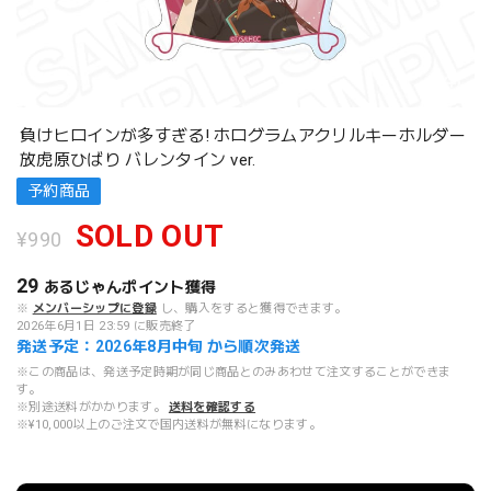
負けヒロインが多すぎる! ホログラムアクリルキーホルダー
放虎原ひばり バレンタイン ver.
予約商品
SOLD OUT
¥990
29
あるじゃんポイント
獲得
※
メンバーシップに登録
し、購入をすると獲得できます。
2026年6月1日 23:59 に販売終了
発送予定：2026年8月中旬 から順次発送
※この商品は、発送予定時期が同じ商品とのみあわせて注文することができま
す。
※別途送料がかかります。
送料を確認する
※¥10,000以上のご注文で国内送料が無料になります。