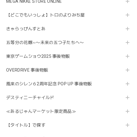
MEGA NIKKE STORE ONLINE
【どこでもいっしょ】トロのよりみち屋
きゃらっぴんすとあ
五等分の花嫁∽〜未来の五つ子たちへ〜
東京ゲームショウ2025 事後物販
OVERDRIVE 事後物販
風来のシレン６2周年記念 POP UP 事後物販
デスティニーチャイルド
≪あるじゃんマーケット限定商品≫
【タイトル】で探す