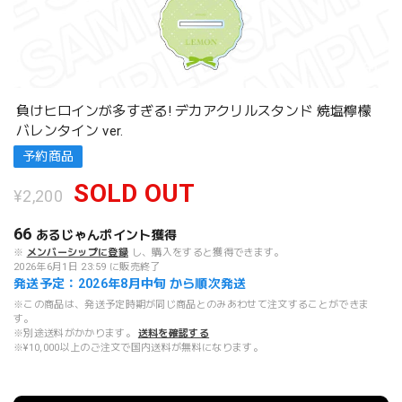
負けヒロインが多すぎる! デカアクリルスタンド 焼塩檸檬
バレンタイン ver.
予約商品
SOLD OUT
¥2,200
66
あるじゃんポイント
獲得
※
メンバーシップに登録
し、購入をすると獲得できます。
2026年6月1日 23:59 に販売終了
発送予定：2026年8月中旬 から順次発送
※この商品は、発送予定時期が同じ商品とのみあわせて注文することができま
す。
※別途送料がかかります。
送料を確認する
※¥10,000以上のご注文で国内送料が無料になります。