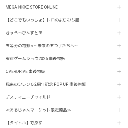
MEGA NIKKE STORE ONLINE
【どこでもいっしょ】トロのよりみち屋
きゃらっぴんすとあ
五等分の花嫁∽〜未来の五つ子たちへ〜
東京ゲームショウ2025 事後物販
OVERDRIVE 事後物販
風来のシレン６2周年記念 POP UP 事後物販
デスティニーチャイルド
≪あるじゃんマーケット限定商品≫
【タイトル】で探す