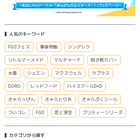
人気のキーワード
FGOフェス
事後物販
シンデレラ
リトルマーメイド
マルチャーナ
抱き枕カバー
水着
シュエン
マクスウェル
ラプラス
DORO
レッドフード
ハイスクールD×D
きゃらっぴん
きゃらとりあ
きゃらぷくシール
ついコレ
FGO
恋と深空
プリティーシリーズ
カテゴリから探す