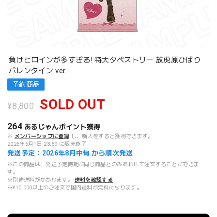
負けヒロインが多すぎる! 特大タペストリー 放虎原ひばり
バレンタイン ver.
予約商品
SOLD OUT
¥8,800
264
あるじゃんポイント
獲得
※
メンバーシップに登録
し、購入をすると獲得できます。
2026年6月1日 23:59 に販売終了
発送予定：2026年8月中旬 から順次発送
※この商品は、発送予定時期が同じ商品とのみあわせて注文することができま
す。
※別途送料がかかります。
送料を確認する
※¥10,000以上のご注文で国内送料が無料になります。