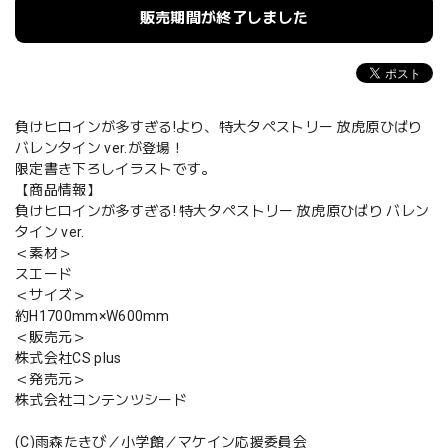
販売期間が終了しました
負けヒロインが多すぎる!より、特大タペストリー 放虎原ひばり
バレンタイン ver.が登場！
限定書き下ろしイラストです。
【商品情報】
負けヒロインが多すぎる! 特大タペストリー 放虎原ひばり バレン
タイン ver.
＜素材＞
スエード
＜サイズ＞
約H1700mm×W600mm
＜販売元＞
株式会社CS plus
＜発売元＞
株式会社コンテンツシード
(C)雨森たきび／小学館／マケイン応援委員会