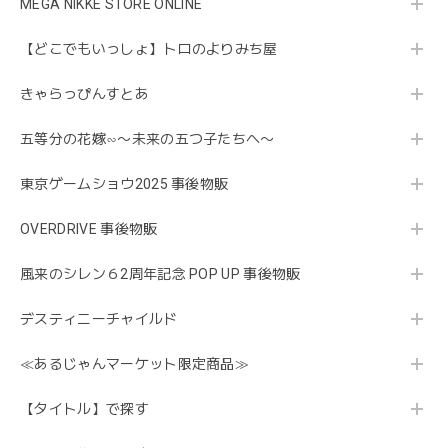
MEGA NIKKE STORE ONLINE
【どこでもいっしょ】トロのよりみち屋
きゃらっぴんすとあ
五等分の花嫁∽〜未来の五つ子たちへ〜
東京ゲームショウ2025 事後物販
OVERDRIVE 事後物販
風来のシレン６2周年記念 POP UP 事後物販
デスティニーチャイルド
≪あるじゃんマーケット限定商品≫
【タイトル】で探す