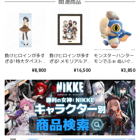
関連商品
負けヒロインが多す
負けヒロインが多す
モンスターハンター
ぎる! 特大タペスト
ぎる! メモリアルア
モンでふぉ ぬいぐる
リー 馬剃天愛星 バ
ート バレンタイン
み ゲリョス
¥8,800
¥16,500
¥3,850
レンタイン ver.
ver.