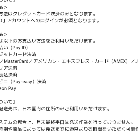
ついて】
品＞
方法はクレジットカード決済のみとなります。
y ID」アカウントへのログインが必須となります。
品＞
は以下のお支払い方法をご利用いただけます。
（Pay ID）
ジットカード決済
MasterCard／アメリカン・エキスプレス・カード（AMEX）／J
リア決済
振込決済
（Pay-easy）決済
n Pay
ついて】
配送先は、日本国内の住所のみご利用いただけます。
ステムの都合上、月末最終平日は発送作業を行っておりません。
期や商品によっては発送までに通常よりお時間をいただく可能