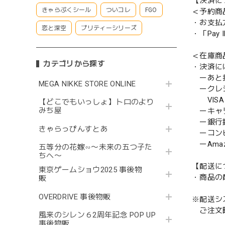
【決済に
きゃらぷくシール
ついコレ
FGO
＜予約商
・お支払
恋と深空
プリティーシリーズ
・「Pa
＜在庫商
カテゴリから探す
・決済に
ーあと払い
MEGA NIKKE STORE ONLINE
ークレ
VISA／
【どこでもいっしょ】トロのより
みち屋
ーキャ
ー銀行
きゃらっぴんすとあ
ーコンビニ
ーAmazo
五等分の花嫁∽〜未来の五つ子た
ちへ〜
【配送に
東京ゲームショウ2025 事後物
・商品の
販
OVERDRIVE 事後物販
※配送シ
ご注文時
風来のシレン６2周年記念 POP UP
事後物販