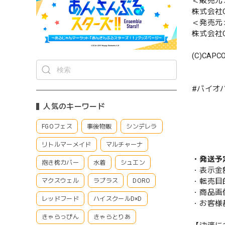
＜販売元
株式会社C
＜発売元
株式会社C
(C)CAPC
#バイオ
人気のキーワード
FGOフェス
事後物販
シンデレラ
リトルマーメイド
マルチャーナ
・発送予
抱き枕カバー
水着
シュエン
・表示金
・転売目
マクスウェル
ラプラス
DORO
・商品画
レッドフード
ハイスクールD×D
・お客様
きゃらっぴん
きゃらとりあ