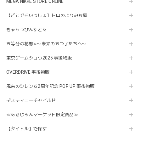
MEGA NIKKE STORE ONLINE
【どこでもいっしょ】トロのよりみち屋
きゃらっぴんすとあ
五等分の花嫁∽〜未来の五つ子たちへ〜
東京ゲームショウ2025 事後物販
OVERDRIVE 事後物販
風来のシレン６2周年記念 POP UP 事後物販
デスティニーチャイルド
≪あるじゃんマーケット限定商品≫
【タイトル】で探す