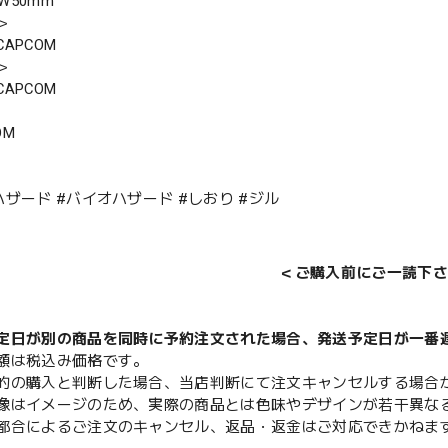
×W50mm
＞
APCOM
＞
APCOM
OM
ハザード #バイオハザード #しおり #ジル
＜ご購入前にご一読下さ
定日が別の商品を同時に予約注文された場合、発送予定日が一番
額は税込み価格です。
的の購入と判断した場合、当店判断にて注文キャンセルする場合
像はイメージのため、実際の商品とは色味やデザインが若干異な
都合によるご注文のキャンセル、返品・返金はご対応できかねま