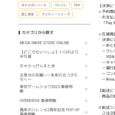
きゃらぷくシール
ついコレ
FGO
【決済に
＜予約商
恋と深空
プリティーシリーズ
・お支払
・「Pa
カテゴリから探す
＜在庫商
・決済に
MEGA NIKKE STORE ONLINE
ーあと払い
ークレ
【どこでもいっしょ】トロのより
みち屋
VISA／
ーキャ
きゃらっぴんすとあ
ー銀行
ーコンビニ
五等分の花嫁∽〜未来の五つ子た
ーAmazo
ちへ〜
東京ゲームショウ2025 事後物
【配送に
販
・商品の
OVERDRIVE 事後物販
※配送シ
風来のシレン６2周年記念 POP UP
ご注文時
事後物販