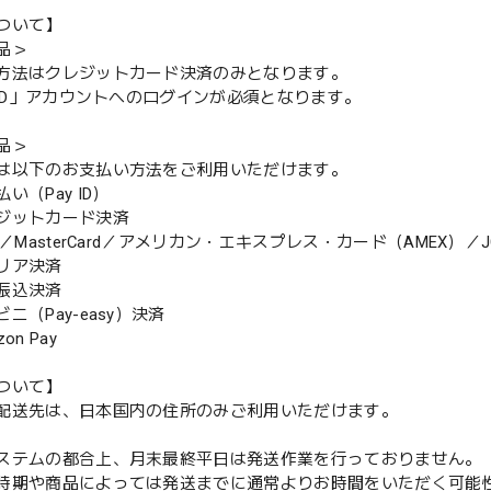
ついて】
品＞
方法はクレジットカード決済のみとなります。
y ID」アカウントへのログインが必須となります。
品＞
は以下のお支払い方法をご利用いただけます。
（Pay ID）
ジットカード決済
MasterCard／アメリカン・エキスプレス・カード（AMEX）／J
リア決済
振込決済
（Pay-easy）決済
n Pay
ついて】
配送先は、日本国内の住所のみご利用いただけます。
ステムの都合上、月末最終平日は発送作業を行っておりません。
期や商品によっては発送までに通常よりお時間をいただく可能