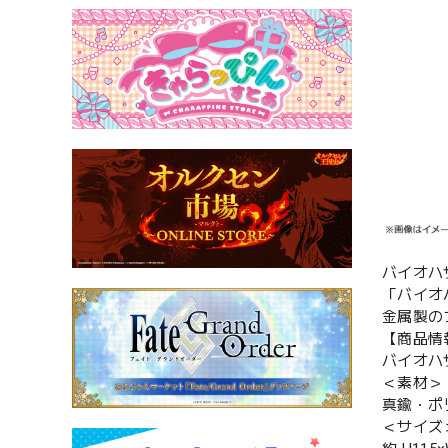
バイオハ
「バイオ
金属製の
【商品情
バイオハ
＜素材＞
真鍮・ポ
＜サイズ