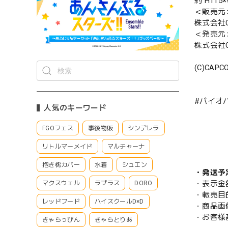
約 H115
＜販売元
株式会社C
＜発売元
株式会社C
(C)CAPC
#バイオ
人気のキーワード
FGOフェス
事後物販
シンデレラ
リトルマーメイド
マルチャーナ
抱き枕カバー
水着
シュエン
・発送予
・表示金
マクスウェル
ラプラス
DORO
・転売目
レッドフード
ハイスクールD×D
・商品画
・お客様
きゃらっぴん
きゃらとりあ