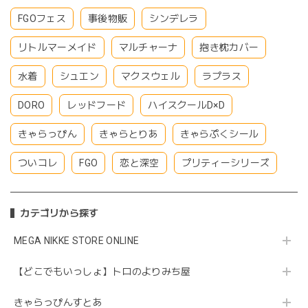
FGOフェス
事後物販
シンデレラ
リトルマーメイド
マルチャーナ
抱き枕カバー
水着
シュエン
マクスウェル
ラプラス
DORO
レッドフード
ハイスクールD×D
きゃらっぴん
きゃらとりあ
きゃらぷくシール
ついコレ
FGO
恋と深空
プリティーシリーズ
カテゴリから探す
MEGA NIKKE STORE ONLINE
【どこでもいっしょ】トロのよりみち屋
きゃらっぴんすとあ