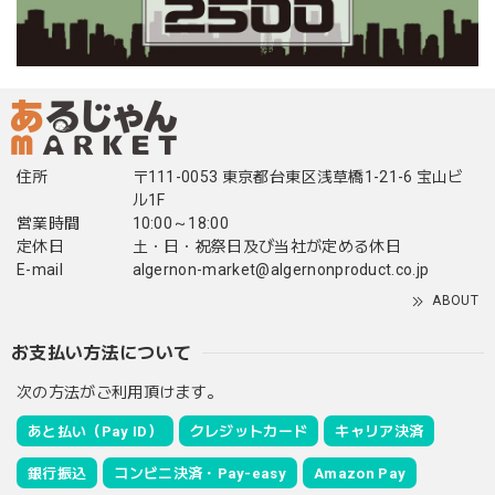
住所
〒111-0053 東京都台東区浅草橋1-21-6 宝山ビ
ル1F
営業時間
10:00～18:00
定休日
土・日・祝祭日及び当社が定める休日
E-mail
algernon-market@algernonproduct.co.jp
ABOUT
お支払い方法について
次の方法がご利用頂けます。
あと払い（Pay ID）
クレジットカード
キャリア決済
銀行振込
コンビニ決済・Pay-easy
Amazon Pay